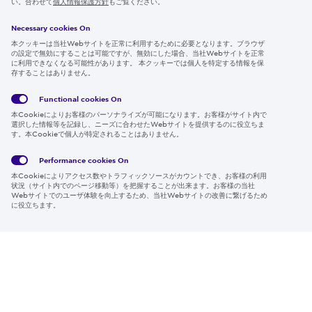
IR情報
い。合わせて
個人情報保護方針
もご覧ください。
採用情報
Necessary cookies On
本クッキーは当社Webサイトを正常に利用するために必要となります。ブラウザ
の設定で無効にすることは可能ですが、無効にした場合、当社Webサイトを正常
に利用できなくなる可能性があります。 本クッキーでは個人を特定する情報を保
存することはありません。
Follow us
Functional cookies
On
本Cookieによりお客様のパーソナライズが可能になります。お客様がサイト内で
選択した情報等を記録し、ニーズに合わせたWebサイトを提供するのに役立ちま
す。本Cookieで個人が特定されることはありません。
Global
サイト
Social
クッキ
Privacy
利用規
Media
ー情報
Policy
約
Policy
Performance cookies
On
本Cookieによりアクセス数やトラフィックソースがカウントでき、お客様の利用
Region & Language:
Japan | JP
状況（サイト内でのページ移動等）を把握することが出来ます。お客様の当社
Webサイトでのユーザ体験を向上するため、当社Webサイトの改善に繋げるため
© 2026 Sumitomo Electric Industries, Ltd.
に役立ちます。