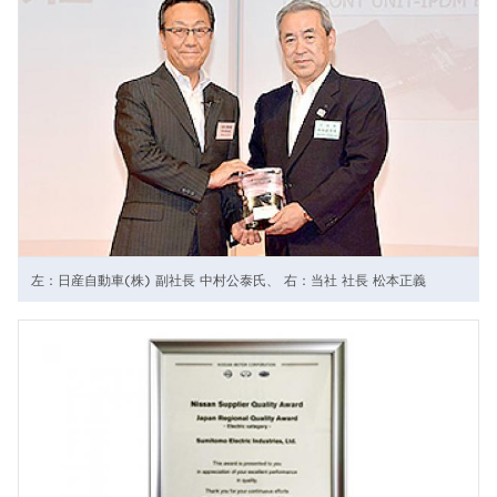
左：日産自動車(株) 副社長 中村公泰氏、 右：当社 社長 松本正義