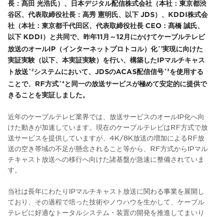
長：髙田 光浩氏）、日本デジタル配信株式会社（本社：東京都渋
谷区、代表取締役社長：高秀 憲明氏、以下 JDS）、KDDI株式会
社（本社：東京都千代田区、代表取締役社長 CEO：髙橋 誠氏、
以下 KDDI）と共同で、昨年11月～12月にかけてケーブルテレビ
放送のオールIP（インターネットプロトコル）化
実現に向けた
＊1
実証実験（以下、本実証実験）を行い、構築したIPマルチキャス
ト放送
システムにおいて、JDSのACAS配信信号
を使用する
＊2
＊3
ことで、RF方式
と同一の放送サービスが極めて安定的に提供で
＊4
きることを実証しました。
近年のケーブルテレビ業界では、放送サービスのオールIP化へ向
けた動きが加速しています。現在のケーブルテレビはRF方式で放
送サービスを提供していますが、4K/8K放送の増加によるRF放
送の空き帯域の不足が懸念されること等から、RF方式からIPマル
チキャスト放送への移行へ向けた諸基盤が急速に整備されていま
す。
当社は長年にわたりIPマルチキャスト放送に関わる事業を展開し
ており、その過程で培った技術やノウハウを生かして、ケーブル
テレビに好適なトータルシステム・装置の開発を推進してまいり