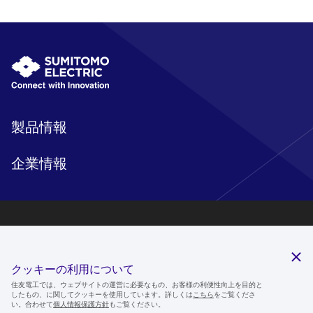
製品情報
企業情報
研究開発
サステナビリティ
クッキーの利用について
ニュースルーム
住友電工では、ウェブサイトの運営に必要なもの、お客様の利便性向上を目的と
したもの、に関してクッキーを使用しています。詳しくは
こちら
をご覧くださ
IR情報
い。合わせて
個人情報保護方針
もご覧ください。