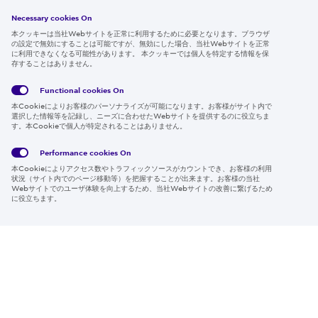
採用情報
Necessary cookies On
本クッキーは当社Webサイトを正常に利用するために必要となります。ブラウザ
の設定で無効にすることは可能ですが、無効にした場合、当社Webサイトを正常
に利用できなくなる可能性があります。 本クッキーでは個人を特定する情報を保
存することはありません。
Follow us
Functional cookies
On
本Cookieによりお客様のパーソナライズが可能になります。お客様がサイト内で
選択した情報等を記録し、ニーズに合わせたWebサイトを提供するのに役立ちま
す。本Cookieで個人が特定されることはありません。
Global
サイト
Social
クッキ
Privacy
利用規
Media
ー情報
Policy
約
Policy
Performance cookies
On
本Cookieによりアクセス数やトラフィックソースがカウントでき、お客様の利用
Region & Language:
Japan | JP
状況（サイト内でのページ移動等）を把握することが出来ます。お客様の当社
Webサイトでのユーザ体験を向上するため、当社Webサイトの改善に繋げるため
© 2026 Sumitomo Electric Industries, Ltd.
に役立ちます。