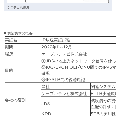
システム系統図
■ 実証実験の概要
実証名
IP放送実証試験
期間
2022年11～12月
場所
ケーブルテレビ株式会社
①JDSの地上光ネットワーク信号を使っ
②10G-EPON OLT/ONU間でのIP
目的
確認
③IP-STBでの視聴確認
当社
関連システム
ケーブルテレビ株式会社
FTTH実証
各社の役割
試験信号の提
JDS
性能の評価に
KDDI
STBの実用