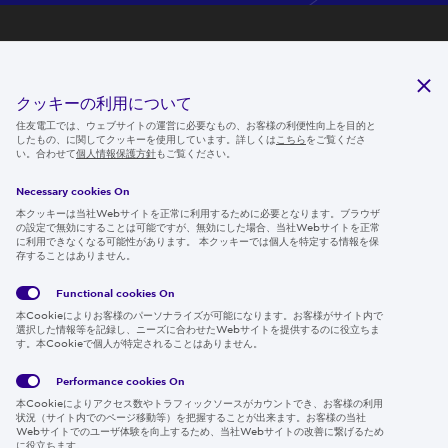
研究開発
サステナビリティ
クッキーの利用について
ニュースルーム
住友電工では、ウェブサイトの運営に必要なもの、お客様の利便性向上を目的と
したもの、に関してクッキーを使用しています。詳しくは
こちら
をご覧くださ
IR情報
い。合わせて
個人情報保護方針
もご覧ください。
採用情報
Necessary cookies On
本クッキーは当社Webサイトを正常に利用するために必要となります。ブラウザ
の設定で無効にすることは可能ですが、無効にした場合、当社Webサイトを正常
に利用できなくなる可能性があります。 本クッキーでは個人を特定する情報を保
存することはありません。
Follow us
Functional cookies
On
本Cookieによりお客様のパーソナライズが可能になります。お客様がサイト内で
選択した情報等を記録し、ニーズに合わせたWebサイトを提供するのに役立ちま
す。本Cookieで個人が特定されることはありません。
Global
サイト
Social
クッキ
Privacy
利用規
Media
ー情報
Policy
約
Policy
Performance cookies
On
本Cookieによりアクセス数やトラフィックソースがカウントでき、お客様の利用
Region & Language:
Japan | JP
状況（サイト内でのページ移動等）を把握することが出来ます。お客様の当社
Webサイトでのユーザ体験を向上するため、当社Webサイトの改善に繋げるため
© 2026 Sumitomo Electric Industries, Ltd.
に役立ちます。