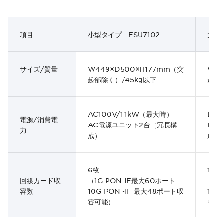
項目
小型タイプ FSU7102
大
サイズ/質量
W449×D500×H177mm（突
W
起部除く）/45kg以下
起
AC100V/1.1kW（最大時）
D
電源/消費電
AC電源ユニット2台（冗長構
D
力
成）
成
6枚
16
回線カード収
（1G PON-IF最大60ポート
（
容数
10G PON -IF 最大48ポート収
10
容可能）
収