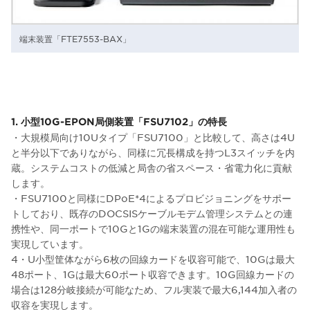
端末装置「FTE7553-BAX」
1. 小型10G-EPON局側装置「FSU7102」の特長
・大規模局向け10Uタイプ「FSU7100」と比較して、高さは4U
と半分以下でありながら、同様に冗長構成を持つL3スイッチを内
蔵。システムコストの低減と局舎の省スペース・省電力化に貢献
します。
・FSU7100と同様にDPoE*4によるプロビジョニングをサポー
トしており、既存のDOCSISケーブルモデム管理システムとの連
携性や、同一ポートで10Gと1Gの端末装置の混在可能な運用性も
実現しています。
4・U小型筐体ながら6枚の回線カードを収容可能で、10Gは最大
48ポート、1Gは最大60ポート収容できます。10G回線カードの
場合は128分岐接続が可能なため、フル実装で最大6,144加入者の
収容を実現します。