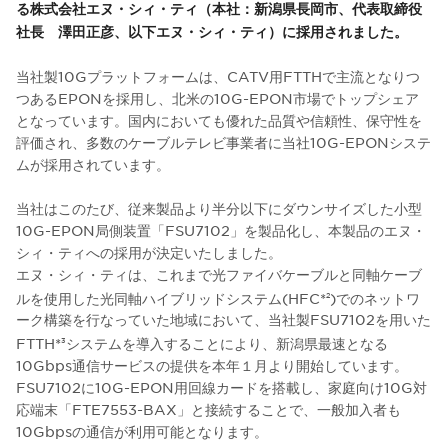
る株式会社エヌ・シィ・ティ（本社：新潟県長岡市、代表取締役
社長 澤田正彦、以下エヌ・シィ・ティ）に採用されました。
当社製10Gプラットフォームは、CATV用FTTHで主流となりつ
つあるEPONを採用し、北米の10G-EPON市場でトップシェア
となっています。国内においても優れた品質や信頼性、保守性を
評価され、多数のケーブルテレビ事業者に当社10G-EPONシステ
ムが採用されています。
当社はこのたび、従来製品より半分以下にダウンサイズした小型
10G-EPON局側装置「FSU7102」を製品化し、本製品のエヌ・
シィ・ティへの採用が決定いたしました。
エヌ・シィ・ティは、これまで光ファイバケーブルと同軸ケーブ
ルを使用した光同軸ハイブリッドシステム(HFC*
)でのネットワ
2
ーク構築を行なっていた地域において、当社製FSU7102を用いた
FTTH*
システムを導入することにより、新潟県最速となる
3
10Gbps通信サービスの提供を本年１月より開始しています。
FSU7102に10G-EPON用回線カードを搭載し、家庭向け10G対
応端末「FTE7553-BAX」と接続することで、一般加入者も
10Gbpsの通信が利用可能となります。