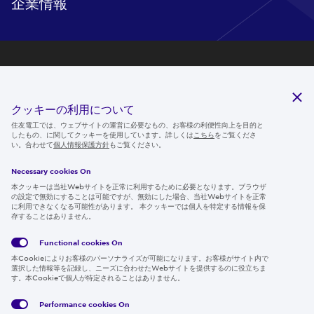
企業情報
研究開発
サステナビリティ
クッキーの利用について
ニュースルーム
住友電工では、ウェブサイトの運営に必要なもの、お客様の利便性向上を目的と
したもの、に関してクッキーを使用しています。詳しくは
こちら
をご覧くださ
IR情報
い。合わせて
個人情報保護方針
もご覧ください。
採用情報
Necessary cookies On
本クッキーは当社Webサイトを正常に利用するために必要となります。ブラウザ
の設定で無効にすることは可能ですが、無効にした場合、当社Webサイトを正常
に利用できなくなる可能性があります。 本クッキーでは個人を特定する情報を保
存することはありません。
Follow us
Functional cookies
On
本Cookieによりお客様のパーソナライズが可能になります。お客様がサイト内で
選択した情報等を記録し、ニーズに合わせたWebサイトを提供するのに役立ちま
す。本Cookieで個人が特定されることはありません。
Global
サイト
Social
クッキ
Privacy
利用規
Media
ー情報
Policy
約
Policy
Performance cookies
On