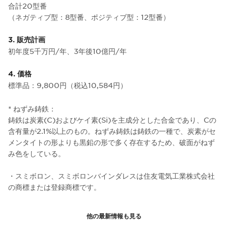
合計20型番
（ネガティブ型：8型番、ポジティブ型：12型番）
3. 販売計画
初年度5千万円/年、3年後10億円/年
4. 価格
標準品：9,800円（税込10,584円）
* ねずみ鋳鉄：
鋳鉄は炭素(C)およびケイ素(Si)を主成分とした合金であり、Cの
含有量が2.1%以上のもの。ねずみ鋳鉄は鋳鉄の一種で、炭素がセ
メンタイトの形よりも黒鉛の形で多く存在するため、破面がねず
み色をしている。
・スミボロン、スミボロンバインダレスは住友電気工業株式会社
の商標または登録商標です。
他の最新情報も見る