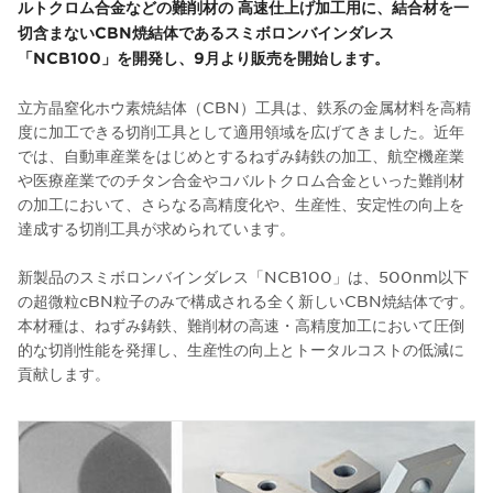
ルトクロム合金などの難削材の 高速仕上げ加工用に、結合材を一
切含まないCBN焼結体であるスミボロンバインダレス
「NCB100」を開発し、9月より販売を開始します。
立方晶窒化ホウ素焼結体（CBN）工具は、鉄系の金属材料を高精
度に加工できる切削工具として適用領域を広げてきました。近年
では、自動車産業をはじめとするねずみ鋳鉄の加工、航空機産業
や医療産業でのチタン合金やコバルトクロム合金といった難削材
の加工において、さらなる高精度化や、生産性、安定性の向上を
達成する切削工具が求められています。
新製品のスミボロンバインダレス「NCB100」は、500nm以下
の超微粒cBN粒子のみで構成される全く新しいCBN焼結体です。
本材種は、ねずみ鋳鉄、難削材の高速・高精度加工において圧倒
的な切削性能を発揮し、生産性の向上とトータルコストの低減に
貢献します。