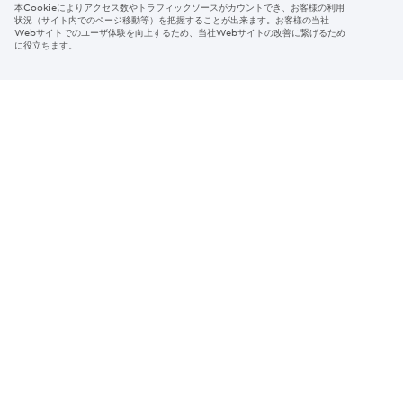
本Cookieによりアクセス数やトラフィックソースがカウントでき、お客様の利用
Region & Language:
Japan | JP
状況（サイト内でのページ移動等）を把握することが出来ます。お客様の当社
Webサイトでのユーザ体験を向上するため、当社Webサイトの改善に繋げるため
© 2026 Sumitomo Electric Industries, Ltd.
に役立ちます。