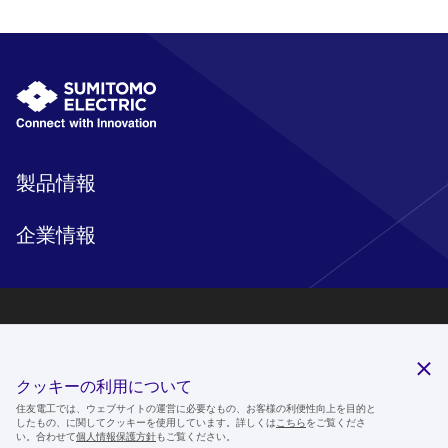
製品情報
企業情報
研究開発
サステナビリティ
クッキーの利用について
ニュースルーム
住友電工では、ウェブサイトの運営に必要なもの、お客様の利便性向上を目的と
したもの、に関してクッキーを使用しています。詳しくは
こちら
をご覧くださ
IR情報
い。合わせて
個人情報保護方針
もご覧ください。