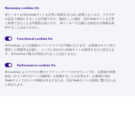
採用情報
Necessary cookies On
本クッキーは当社Webサイトを正常に利用するために必要となります。ブラウザ
の設定で無効にすることは可能ですが、無効にした場合、当社Webサイトを正常
に利用できなくなる可能性があります。 本クッキーでは個人を特定する情報を保
存することはありません。
Follow us
Functional cookies
On
本Cookieによりお客様のパーソナライズが可能になります。お客様がサイト内で
選択した情報等を記録し、ニーズに合わせたWebサイトを提供するのに役立ちま
す。本Cookieで個人が特定されることはありません。
Global
サイト
Social
クッキ
Privacy
利用規
Media
ー情報
Policy
約
Policy
Performance cookies
On
本Cookieによりアクセス数やトラフィックソースがカウントでき、お客様の利用
Region & Language:
Japan | JP
状況（サイト内でのページ移動等）を把握することが出来ます。お客様の当社
Webサイトでのユーザ体験を向上するため、当社Webサイトの改善に繋げるため
© 2026 Sumitomo Electric Industries, Ltd.
に役立ちます。