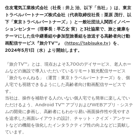
住友電気工業株式会社（社長：井上 治、以下「当社」）は、東京
トラベルパートナーズ株式会社（代表取締役社長：栗原 茂行、以
下「東京トラベルパートナーズ」）と一般社団法人関西イノベー
ションセンター（理事長：早乙女 実）と3社協業で、旅と健康を
テーマにした⽣中継番組や参加型旅番組を放送する⾼齢者向け動
画配信サービス『旅介TV™』（
https://tabisuke.tv
）を、
2024年5月1日（水）より開始します。
『旅介TV™』とは、現在およそ3,700のデイサービス、⽼⼈ホー
ムなどの施設で導⼊いただいているリモート観光配信サービス
「旅介ちゃんねる」（運営：東京トラベルパートナーズ）を、個
人宅でも視聴できるようにした高齢者向け動画配信サービスで
す。
当社は、操作を補助する人のいない個人宅でも簡単に楽しんでい
ただけるよう、Android TV™ アプリおよびWEBアプリ・システ
ムの開発に参画し、高齢者にもわかり易い画面操作性や見やすさ
を追求した画面レイアウトの設計、チャット・クイズ・アンケー
トなどの機能を強化したインタラクティブ性の向上などに貢献し
ています。