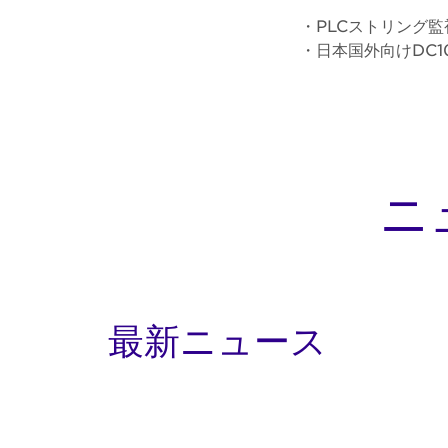
・PLCストリング
・日本国外向けDC1
ニ
最新ニュース