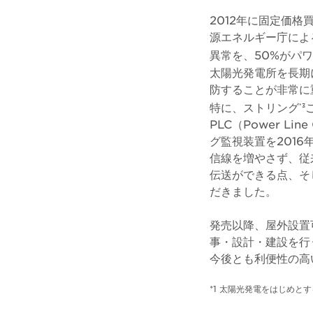
2012年に固定価格
源エネルギー庁によ
異常を、50%がパ
太陽光発電所を長期
防することが非常に
特に、ストリング
*3
PLC（Power L
グ監視装置を201
信線を増やさず、従
伝送ができる点、そ
だきました。
発売以降、屋外設置可
事・設計・建設を行
今後とも利便性の高
*1 太陽光発電をはじめ