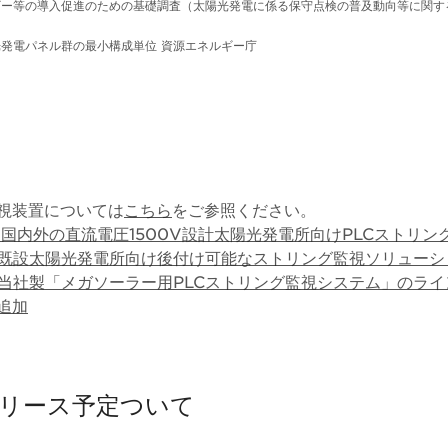
ルギー等の導入促進のための基礎調査（太陽光発電に係る保守点検の普及動向等に関す
光発電パネル群の最小構成単位 資源エネルギー庁
監視装置については
こちら
をご参照ください。
日 国内外の直流電圧1500V設計太陽光発電所向けPLCストリ
5日 既設太陽光発電所向け後付け可能なストリング監視ソリュー
6日 当社製「メガソーラー用PLCストリング監視システム」のラ
追加
リース予定ついて