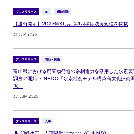
プレスリリース
IR
適時開示
【適時開示】2027年3月期 第1四半期決算短信を掲載
31 July 2026
プレスリリース
製品・技術
富山県における廃棄物発電の余剰電力を活用した水素製
調査の開始 ～NEDO「水素社会モデル構築高度化技術
択～
30 July 2026
プレスリリース
人事
組織改正・人事異動について (0.4 MB)