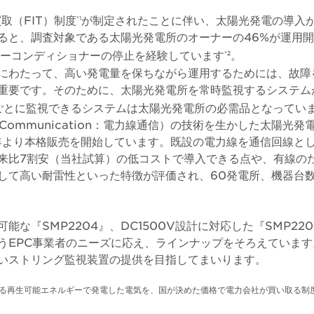
買取（FIT）制度
が制定されたことに伴い、太陽光発電の導入
*1
ると、調査対象である太陽光発電所のオーナーの46%が運用
ワーコンディショナーの停止を経験しています
。
*2
にわたって、高い発電量を保ちながら運用するためには、故障
重要です。そのために、太陽光発電所を常時監視するシステム
ごとに監視できるシステムは太陽光発電所の必需品となってい
ine Communication：電力線通信）の技術を生かした太陽光発
6年より本格販売を開始しています。既設の電力線を通信回線と
来比7割安（当社試算）の低コストで導入できる点や、有線の
して高い耐雷性といった特徴が評価され、60発電所、機器台数7
能な『SMP2204』、DC1500V設計に対応した『SMP22
うEPC事業者のニーズに応え、ラインナップをそろえています
いストリング監視装置の提供を目指してまいります。
とする再生可能エネルギーで発電した電気を、国が決めた価格で電力会社が買い取る制