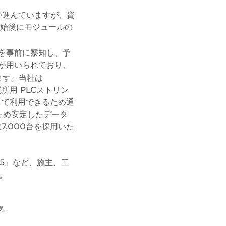
が進んでいますが、資
開始後にモジュールの
を事前に察知し、予
が用いられており、
ます。当社は
電所用 PLCストリン
して利用できるため通
ため安定したデータ
,000台を採用いた
05』など、施主、工
。
度。