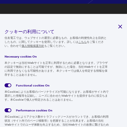
研究開発
サステナビリティ
クッキーの利用について
ニュースルーム
住友電工では、ウェブサイトの運営に必要なもの、お客様の利便性向上を目的と
したもの、に関してクッキーを使用しています。詳しくは
こちら
をご覧くださ
IR情報
い。合わせて
個人情報保護方針
もご覧ください。
採用情報
Necessary cookies On
本クッキーは当社Webサイトを正常に利用するために必要となります。ブラウザ
の設定で無効にすることは可能ですが、無効にした場合、当社Webサイトを正常
に利用できなくなる可能性があります。 本クッキーでは個人を特定する情報を保
存することはありません。
Follow us
Functional cookies
On
本Cookieによりお客様のパーソナライズが可能になります。お客様がサイト内で
選択した情報等を記録し、ニーズに合わせたWebサイトを提供するのに役立ちま
す。本Cookieで個人が特定されることはありません。
Global
サイト
Social
クッキ
Privacy
利用規
Media
ー情報
Policy
約
Policy
Performance cookies
On
本Cookieによりアクセス数やトラフィックソースがカウントでき、お客様の利用
Region & Language:
Japan | JP
状況（サイト内でのページ移動等）を把握することが出来ます。お客様の当社
Webサイトでのユーザ体験を向上するため、当社Webサイトの改善に繋げるため