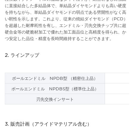
に直接結合した多結晶体で、単結晶ダイヤモンドよりも高い硬度
を持ちながら、単結晶ダイヤモンドの弱点である劈開性がなく高
い靭性を示します。これより、従来の焼結ダイヤモンド（PCD）
を超越した耐摩耗性を有し、エンドミル・刃先交換チップ共に超
硬合金等の硬脆材加工で優れた加工面品位と高精度を得られ、か
つ安定した品位・精度を長時間維持することができます。
2. ラインアップ
ボールエンドミル NPDB型 （精密仕上品）
ボールエンドミル NPDBS型（標準仕上品）
刃先交換インサート
3. 販売計画（アライドマテリアル含む）