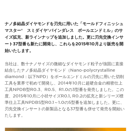
ナノ多結晶ダイヤモンドを刃先に用いた「モールドフィニッシュ
マスター® スミダイヤ®バインダレス ボールエンドミル」のサ
イズ拡充、新ラインナップを追加しました。更に刃先交換インサ
ート37型番も新たに開発し、これらを2015年10月より販売を開
始いたします。
当社は、数十ナノサイズの微細なダイヤモンド粒子が強固に直接
結合したナノ多結晶ダイヤモンド（Nano-polycrystalline
diamond：以下NPD）をボールエンドミルの刃先に用いた切削
工具を業界で初めて開発し、2014年10月に超硬合金の精密仕上
工具NPDB型R0.3、R0.5、R1.0の3型番を発売しました。この
度、2015年10月に小径サイズR0.1, R0.2の拡充と新シリーズ標
準仕上工具NPDBS型R0.1～1.0の5型番を追加しました。更に、
刃先交換インサートの新製品となる37型番も併せて発売を開始い
たします。