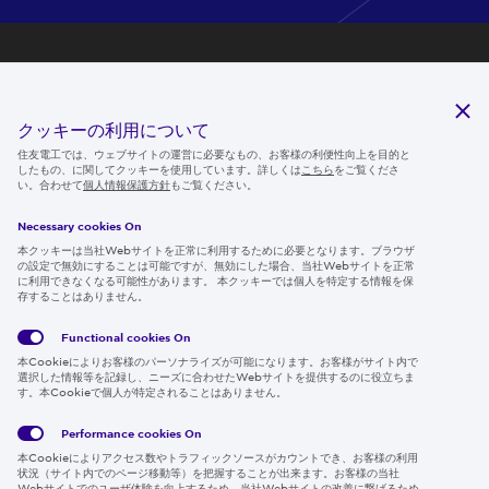
研究開発
サステナビリティ
クッキーの利用について
ニュースルーム
住友電工では、ウェブサイトの運営に必要なもの、お客様の利便性向上を目的と
したもの、に関してクッキーを使用しています。詳しくは
こちら
をご覧くださ
IR情報
い。合わせて
個人情報保護方針
もご覧ください。
採用情報
Necessary cookies On
本クッキーは当社Webサイトを正常に利用するために必要となります。ブラウザ
の設定で無効にすることは可能ですが、無効にした場合、当社Webサイトを正常
に利用できなくなる可能性があります。 本クッキーでは個人を特定する情報を保
存することはありません。
Follow us
Functional cookies
On
本Cookieによりお客様のパーソナライズが可能になります。お客様がサイト内で
選択した情報等を記録し、ニーズに合わせたWebサイトを提供するのに役立ちま
す。本Cookieで個人が特定されることはありません。
Global
サイト
Social
クッキ
Privacy
利用規
Media
ー情報
Policy
約
Policy
Performance cookies
On
本Cookieによりアクセス数やトラフィックソースがカウントでき、お客様の利用
Region & Language:
Japan | JP
状況（サイト内でのページ移動等）を把握することが出来ます。お客様の当社
Webサイトでのユーザ体験を向上するため、当社Webサイトの改善に繋げるため