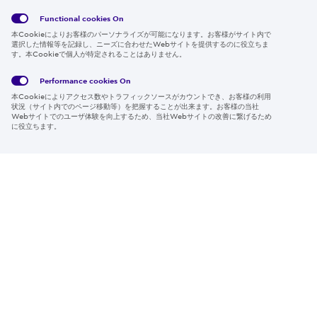
Functional cookies
On
本Cookieによりお客様のパーソナライズが可能になります。お客様がサイト内で
選択した情報等を記録し、ニーズに合わせたWebサイトを提供するのに役立ちま
す。本Cookieで個人が特定されることはありません。
Global
サイト
Social
クッキ
Privacy
利用規
Media
ー情報
Policy
約
Policy
Performance cookies
On
本Cookieによりアクセス数やトラフィックソースがカウントでき、お客様の利用
Region & Language:
Japan | JP
状況（サイト内でのページ移動等）を把握することが出来ます。お客様の当社
Webサイトでのユーザ体験を向上するため、当社Webサイトの改善に繋げるため
© 2026 Sumitomo Electric Industries, Ltd.
に役立ちます。