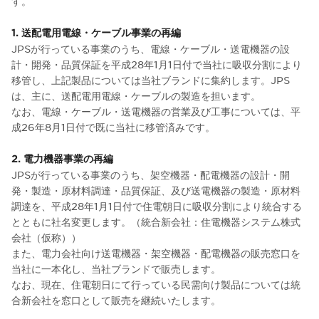
す。
1. 送配電用電線・ケーブル事業の再編
JPSが行っている事業のうち、電線・ケーブル・送電機器の設
計・開発・品質保証を平成28年1月1日付で当社に吸収分割により
移管し、上記製品については当社ブランドに集約します。JPS
は、主に、送配電用電線・ケーブルの製造を担います。
なお、電線・ケーブル・送電機器の営業及び工事については、平
成26年8月1日付で既に当社に移管済みです。
2. 電力機器事業の再編
JPSが行っている事業のうち、架空機器・配電機器の設計・開
発・製造・原材料調達・品質保証、及び送電機器の製造・原材料
調達を、平成28年1月1日付で住電朝日に吸収分割により統合する
とともに社名変更します。（統合新会社：住電機器システム株式
会社（仮称））
また、電力会社向け送電機器・架空機器・配電機器の販売窓口を
当社に一本化し、当社ブランドで販売します。
なお、現在、住電朝日にて行っている民需向け製品については統
合新会社を窓口として販売を継続いたします。