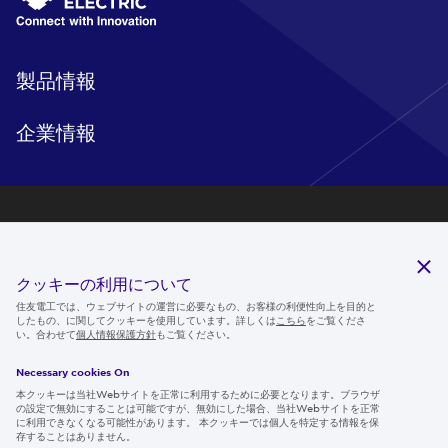
製品情報
企業情報
研究開発
サステナビリティ
クッキーの利用について
ニュースルーム
住友電工では、ウェブサイトの運営に必要なもの、お客様の利便性向上を目的と
したもの、に関してクッキーを使用しています。詳しくは
こちら
をご覧くださ
IR情報
い。合わせて
個人情報保護方針
もご覧ください。
採用情報
Necessary cookies On
本クッキーは当社Webサイトを正常に利用するために必要となります。ブラウザ
の設定で無効にすることは可能ですが、無効にした場合、当社Webサイトを正常
に利用できなくなる可能性があります。 本クッキーでは個人を特定する情報を保
存することはありません。
Follow us