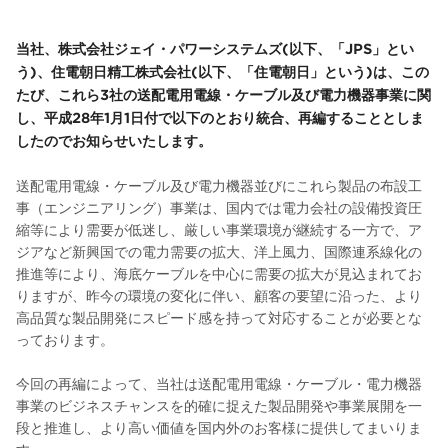
当社、株式会社ジェイ・パワーシステムズ(以下、「JPS」とい
う)、住電朝日精工株式会社(以下、「住電朝日」という)は、この
たび、これら3社の送配電用電線・ケーブル及び電力機器事業に関
し、平成28年1月1日付で以下のとおり統合、再編することとしま
したのでお知らせいたします。
送配電用電線・ケーブル及び電力機器並びにこれら製品の布設工
事（エンジニアリング）事業は、国内では電力会社の設備投資圧
縮等により需要が低迷し、厳しい事業環境が継続する一方で、ア
ジアなど新興国での電力需要の拡大、洋上風力、国際連系線化の
推進等により、海底ケーブルを中心に需要の拡大が見込まれてお
りますが、昨今の環境の変化に伴い、顧客の要望に沿った、より
高品質な製品開発にスピード感を持って対応することが必要とな
っております。
今回の再編によって、当社は送配電用電線・ケーブル・電力機器
事業のビジネスチャンスを的確に捉えた製品開発や事業展開を一
段と推進し、より高い価値を国内外のお客様に提供してまいりま