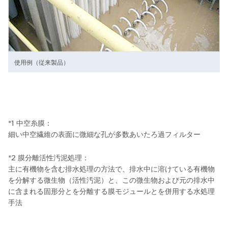
使用例（従来製品）
*1 中空糸膜：
細い中空繊維の表面に微細な孔が多数あいたろ過フィルター
*2 膜分離活性汚泥処理：
主に有機物を含む排水処理の方法で、排水中に溶けている有機物
を分解する微生物（活性汚泥）と、この微生物および元の排水中
に含まれる固形分とを分離する膜モジュールとを併用する水処理
手法