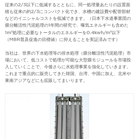
従来の2/3以下に低減するとともに、同一処理量あたりの設置面
積も従来の約2/3にコンパクト化でき、水槽の建設費や配管部材
などのイニシャルコストを低減できます。（日本下水道事業団の
膜分離活性汚泥処理の1年間の研究で、曝気エネルギーも含めた
1m
処理に必要なトータルのエネルギーを0.4kwh/m
以下
3
3
（MBR普及促進の目標値）に抑えることを実証済みです）
当社は、世界の下水処理等の排水処理（膜分離活性汚泥処理）市
場において、低コストで処理が可能な大型膜モジュールを市場投
入していくことで、今後さらに水処理事業を強化していきます。
これまで重点的に販売してきた韓国、台湾、中国に加え、北米や
東南アジアなどにも拡販してまいります。