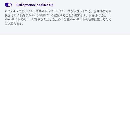
ー情報
Policy
約
Policy
Performance cookies
On
本Cookieによりアクセス数やトラフィックソースがカウントでき、お客様の利用
Region & Language:
Japan | JP
状況（サイト内でのページ移動等）を把握することが出来ます。お客様の当社
Webサイトでのユーザ体験を向上するため、当社Webサイトの改善に繋げるため
© 2026 Sumitomo Electric Industries, Ltd.
に役立ちます。