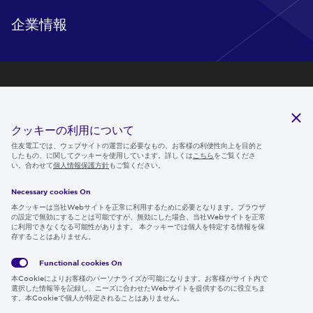
企業情報
研究開発
サステナビリティ
クッキーの利用について
ニュースルーム
住友電工では、ウェブサイトの運営に必要なもの、お客様の利便性向上を目的と
したもの、に関してクッキーを使用しています。詳しくは
こちら
をご覧くださ
IR情報
い。合わせて
個人情報保護方針
もご覧ください。
採用情報
Necessary cookies On
本クッキーは当社Webサイトを正常に利用するために必要となります。ブラウザ
の設定で無効にすることは可能ですが、無効にした場合、当社Webサイトを正常
に利用できなくなる可能性があります。 本クッキーでは個人を特定する情報を保
存することはありません。
Follow us
Functional cookies
On
本Cookieによりお客様のパーソナライズが可能になります。お客様がサイト内で
選択した情報等を記録し、ニーズに合わせたWebサイトを提供するのに役立ちま
す。本Cookieで個人が特定されることはありません。
Global
サイト
Social
クッキ
Privacy
利用規
Media