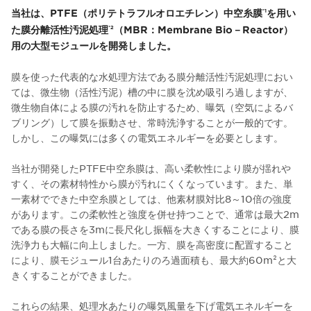
当社は、PTFE（ポリテトラフルオロエチレン）中空糸膜
を用い
*1
た膜分離活性汚泥処理
（MBR：Membrane Bio－Reactor）
*2
用の大型モジュールを開発しました。
膜を使った代表的な水処理方法である膜分離活性汚泥処理におい
ては、微生物（活性汚泥）槽の中に膜を沈め吸引ろ過しますが、
微生物自体による膜の汚れを防止するため、曝気（空気によるバ
ブリング）して膜を振動させ、常時洗浄することが一般的です。
しかし、この曝気には多くの電気エネルギーを必要とします。
当社が開発したPTFE中空糸膜は、高い柔軟性により膜が揺れや
すく、その素材特性から膜が汚れにくくなっています。また、単
一素材でできた中空糸膜としては、他素材膜対比8～10倍の強度
があります。この柔軟性と強度を併せ持つことで、通常は最大2m
である膜の長さを3mに長尺化し振幅を大きくすることにより、膜
洗浄力も大幅に向上しました。一方、膜を高密度に配置すること
により、膜モジュール1台あたりのろ過面積も、最大約60m²と大
きくすることができました。
これらの結果、処理水あたりの曝気風量を下げ電気エネルギーを