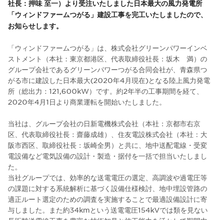
社長：押味 至一）より受注いたしました日本最大の風力発電所
「ウィンドファームつがる」建設工事を完工いたしましたので、
お知らせします。
「ウィンドファームつがる」は、株式会社グリーンパワーインベ
ストメント（本社：東京都港区、代表取締役社長：坂木 満）の
グループ会社であるグリーンパワーつがる合同会社が、青森県つ
がる市に建設した日本最大(2020年4月現在)となる陸上風力発電
所（総出力：121,600kW）です。約2年半の工事期間を経て、
2020年4月1日より商業運転を開始いたしました。
当社は、グループ会社の日新電機株式会社（本社：京都市右京
区、代表取締役社長：齋藤成雄）、住友電設株式会社（本社：大
阪市西区、取締役社長：坂崎全男）と共に、地中送配電線・受変
電設備など電気設備の設計・製造・据付を一括で担当いたしまし
た。
当社グループでは、効率的な送電電圧の選定、高調波や過電圧等
の課題に対する系統解析に基づく設備仕様検討、地中埋設管路の
適正ルート選定のための調査を実施することで最適設備設計に寄
与しました。また約34kmという送電電圧154kVでは類を見ない