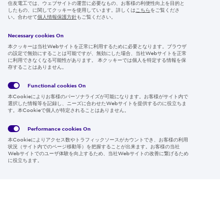
ニュースルーム
住友電工では、ウェブサイトの運営に必要なもの、お客様の利便性向上を目的と
したもの、に関してクッキーを使用しています。詳しくは
こちら
をご覧くださ
IR情報
い。合わせて
個人情報保護方針
もご覧ください。
採用情報
Necessary cookies On
本クッキーは当社Webサイトを正常に利用するために必要となります。ブラウザ
の設定で無効にすることは可能ですが、無効にした場合、当社Webサイトを正常
に利用できなくなる可能性があります。 本クッキーでは個人を特定する情報を保
存することはありません。
Follow us
Functional cookies
On
本Cookieによりお客様のパーソナライズが可能になります。お客様がサイト内で
選択した情報等を記録し、ニーズに合わせたWebサイトを提供するのに役立ちま
す。本Cookieで個人が特定されることはありません。
Global
サイト
Social
クッキ
Privacy
利用規
Media
ー情報
Policy
約
Policy
Performance cookies
On
本Cookieによりアクセス数やトラフィックソースがカウントでき、お客様の利用
Region & Language:
Japan | JP
状況（サイト内でのページ移動等）を把握することが出来ます。お客様の当社
Webサイトでのユーザ体験を向上するため、当社Webサイトの改善に繋げるため
© 2026 Sumitomo Electric Industries, Ltd.
に役立ちます。