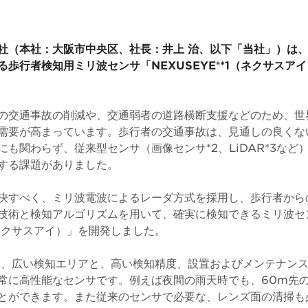
社（本社：大阪市中央区、社長：井上 治、以下「当社」）は
歩行者検知用ミリ波センサ「NEXUSEYE®*1（ネクサスアイ）
の交通事故の削減や、交通弱者の道路横断支援などのため、世
需要が高まっています。歩行者の交通事故は、見通しの良くな
にも関わらず、従来型センサ（画像センサ*2、LiDAR*3など
する課題がありました。
決すべく、ミリ波電波によるレーダ方式を採用し、歩行者から
技術と検知アルゴリズムを用いて、確実に検知できるミリ波セ
（ネクサスアイ）」を開発しました。
®」は、広い検知エリアと、高い検知精度、設置およびメンテナン
常に高性能なセンサです。例えば夜間の雨天時でも、60m先の
とができます。また従来のセンサで必要な、レンズ面の清掃も