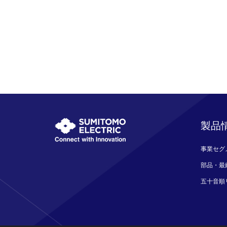
製品
事業セグ
部品・最
五十音順