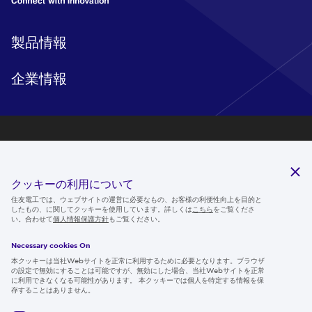
製品情報
企業情報
研究開発
サステナビリティ
クッキーの利用について
ニュースルーム
住友電工では、ウェブサイトの運営に必要なもの、お客様の利便性向上を目的と
したもの、に関してクッキーを使用しています。詳しくは
こちら
をご覧くださ
IR情報
い。合わせて
個人情報保護方針
もご覧ください。
採用情報
Necessary cookies On
本クッキーは当社Webサイトを正常に利用するために必要となります。ブラウザ
の設定で無効にすることは可能ですが、無効にした場合、当社Webサイトを正常
に利用できなくなる可能性があります。 本クッキーでは個人を特定する情報を保
存することはありません。
Follow us