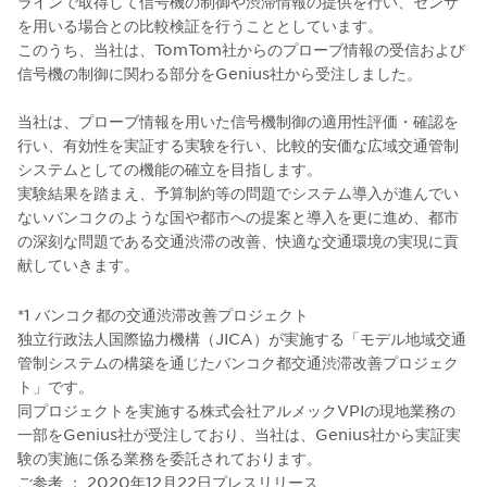
ラインで取得して信号機の制御や渋滞情報の提供を行い、センサ
を用いる場合との比較検証を行うこととしています。
このうち、当社は、TomTom社からのプローブ情報の受信および
信号機の制御に関わる部分をGenius社から受注しました。
当社は、プローブ情報を用いた信号機制御の適用性評価・確認を
行い、有効性を実証する実験を行い、比較的安価な広域交通管制
システムとしての機能の確立を目指します。
実験結果を踏まえ、予算制約等の問題でシステム導入が進んでい
ないバンコクのような国や都市への提案と導入を更に進め、都市
の深刻な問題である交通渋滞の改善、快適な交通環境の実現に貢
献していきます。
*1 バンコク都の交通渋滞改善プロジェクト
独立行政法人国際協力機構（JICA）が実施する「モデル地域交通
管制システムの構築を通じたバンコク都交通渋滞改善プロジェク
ト」です。
同プロジェクトを実施する株式会社アルメックVPIの現地業務の
一部をGenius社が受注しており、当社は、Genius社から実証実
験の実施に係る業務を委託されております。
ご参考 ： 2020年12月22日プレスリリース