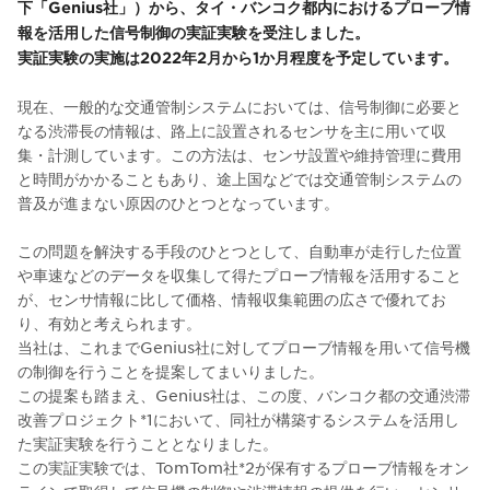
下「Genius社」）から、タイ・バンコク都内におけるプローブ情
報を活用した信号制御の実証実験を受注しました。
実証実験の実施は2022年2月から1か月程度を予定しています。
現在、一般的な交通管制システムにおいては、信号制御に必要と
なる渋滞長の情報は、路上に設置されるセンサを主に用いて収
集・計測しています。この方法は、センサ設置や維持管理に費用
と時間がかかることもあり、途上国などでは交通管制システムの
普及が進まない原因のひとつとなっています。
この問題を解決する手段のひとつとして、自動車が走行した位置
や車速などのデータを収集して得たプローブ情報を活用すること
が、センサ情報に比して価格、情報収集範囲の広さで優れてお
り、有効と考えられます。
当社は、これまでGenius社に対してプローブ情報を用いて信号機
の制御を行うことを提案してまいりました。
この提案も踏まえ、Genius社は、この度、バンコク都の交通渋滞
改善プロジェクト*1において、同社が構築するシステムを活用し
た実証実験を行うこととなりました。
この実証実験では、TomTom社*2が保有するプローブ情報をオン