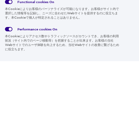
Functional cookies
On
本Cookieによりお客様のパーソナライズが可能になります。お客様がサイト内で
選択した情報等を記録し、ニーズに合わせたWebサイトを提供するのに役立ちま
す。本Cookieで個人が特定されることはありません。
Global
サイト
Social
クッキ
Privacy
利用規
Media
ー情報
Policy
約
Policy
Performance cookies
On
本Cookieによりアクセス数やトラフィックソースがカウントでき、お客様の利用
Region & Language:
Japan | JP
状況（サイト内でのページ移動等）を把握することが出来ます。お客様の当社
Webサイトでのユーザ体験を向上するため、当社Webサイトの改善に繋げるため
© 2026 Sumitomo Electric Industries, Ltd.
に役立ちます。