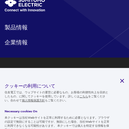
製品情報
企業情報
研究開発
サステナビリティ
クッキーの利用について
ニュースルーム
住友電工では、ウェブサイトの運営に必要なもの、お客様の利便性向上を目的と
したもの、に関してクッキーを使用しています。詳しくは
こちら
をご覧くださ
IR情報
い。合わせて
個人情報保護方針
もご覧ください。
採用情報
Necessary cookies On
本クッキーは当社Webサイトを正常に利用するために必要となります。ブラウザ
の設定で無効にすることは可能ですが、無効にした場合、当社Webサイトを正常
に利用できなくなる可能性があります。 本クッキーでは個人を特定する情報を保