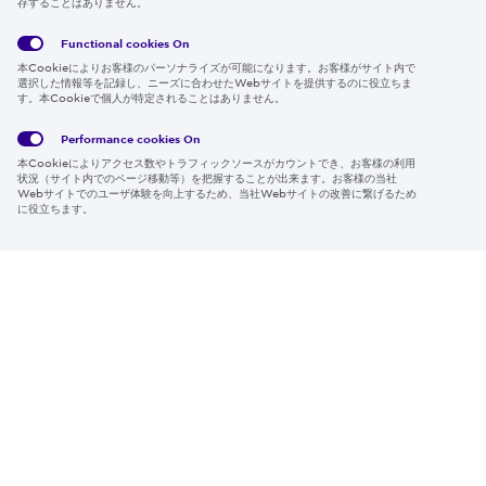
存することはありません。
Follow us
Functional cookies
On
本Cookieによりお客様のパーソナライズが可能になります。お客様がサイト内で
選択した情報等を記録し、ニーズに合わせたWebサイトを提供するのに役立ちま
す。本Cookieで個人が特定されることはありません。
Global
サイト
Social
クッキ
Privacy
利用規
Media
ー情報
Policy
約
Policy
Performance cookies
On
本Cookieによりアクセス数やトラフィックソースがカウントでき、お客様の利用
Region & Language:
Japan | JP
状況（サイト内でのページ移動等）を把握することが出来ます。お客様の当社
Webサイトでのユーザ体験を向上するため、当社Webサイトの改善に繋げるため
© 2026 Sumitomo Electric Industries, Ltd.
に役立ちます。