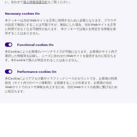
IR情報
い。合わせて
個人情報保護方針
もご覧ください。
採用情報
Necessary cookies On
本クッキーは当社Webサイトを正常に利用するために必要となります。ブラウザ
の設定で無効にすることは可能ですが、無効にした場合、当社Webサイトを正常
に利用できなくなる可能性があります。 本クッキーでは個人を特定する情報を保
存することはありません。
Follow us
Functional cookies
On
本Cookieによりお客様のパーソナライズが可能になります。お客様がサイト内で
選択した情報等を記録し、ニーズに合わせたWebサイトを提供するのに役立ちま
す。本Cookieで個人が特定されることはありません。
Global
サイト
Social
クッキ
Privacy
利用規
Media
ー情報
Policy
約
Policy
Performance cookies
On
本Cookieによりアクセス数やトラフィックソースがカウントでき、お客様の利用
Region & Language:
Japan | JP
状況（サイト内でのページ移動等）を把握することが出来ます。お客様の当社
Webサイトでのユーザ体験を向上するため、当社Webサイトの改善に繋げるため
© 2026 Sumitomo Electric Industries, Ltd.
に役立ちます。