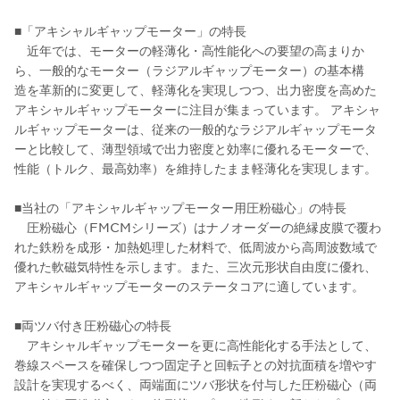
■「アキシャルギャップモーター」の特長
近年では、モーターの軽薄化・高性能化への要望の高まりか
ら、一般的なモーター（ラジアルギャップモーター）の基本構
造を革新的に変更して、軽薄化を実現しつつ、出力密度を高めた
アキシャルギャップモーターに注目が集まっています。 アキシャ
ルギャップモーターは、従来の一般的なラジアルギャップモータ
ーと比較して、薄型領域で出力密度と効率に優れるモーターで、
性能（トルク、最高効率）を維持したまま軽薄化を実現します。
■当社の「アキシャルギャップモーター用圧粉磁心」の特長
圧粉磁心（FMCMシリーズ）はナノオーダーの絶縁皮膜で覆わ
れた鉄粉を成形・加熱処理した材料で、低周波から高周波数域で
優れた軟磁気特性を示します。また、三次元形状自由度に優れ、
アキシャルギャップモーターのステータコアに適しています。
■両ツバ付き圧粉磁心の特長
アキシャルギャップモーターを更に高性能化する手法として、
巻線スペースを確保しつつ固定子と回転子との対抗面積を増やす
設計を実現するべく、両端面にツバ形状を付与した圧粉磁心（両