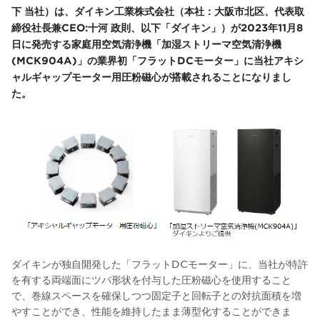
下 当社）は、ダイキン工業株式会社（本社：大阪市北区、代表取
締役社長兼CEO:十河 政則、以下「ダイキン」）が2023年11月8
日に発売する家庭用空気清浄機「加湿ストリーマ空気清浄機
(MCK904A)」の業界初「フラットDCモーター」に当社アキシ
ャルギャップモーター用圧粉磁心が搭載されることになりまし
た。
ダイキンが独自開発した「フラットDCモーター」に、当社が特許
を有する両端面にツバ形状を付与した圧粉磁心を使用すること
で、巻線スペースを確保しつつ固定子と回転子との対抗面積を増
やすことができ、性能を維持したまま薄型化することができま