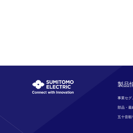
製品
事業セグ
部品・最
五十音順