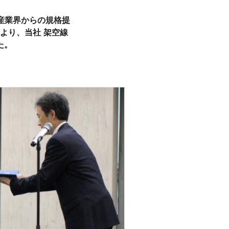
産業界からの規格提
）より、当社 架空線
た。