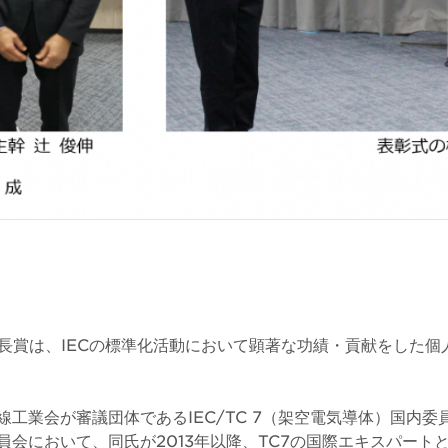
 議長賞は、IECの標準化活動において顕著な功績・貢献をした
線工業会が審議団体であるIEC/TC 7（架空電気導体）国内委
員会において、同氏が2013年以降、TC7の国際エキスパート