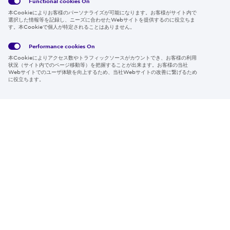
Functional cookies
On
本Cookieによりお客様のパーソナライズが可能になります。お客様がサイト内で
選択した情報等を記録し、ニーズに合わせたWebサイトを提供するのに役立ちま
す。本Cookieで個人が特定されることはありません。
Global
サイト
Social
クッキ
Privacy
利用規
Media
ー情報
Policy
約
Policy
Performance cookies
On
本Cookieによりアクセス数やトラフィックソースがカウントでき、お客様の利用
Region & Language:
Japan | JP
状況（サイト内でのページ移動等）を把握することが出来ます。お客様の当社
Webサイトでのユーザ体験を向上するため、当社Webサイトの改善に繋げるため
© 2026 Sumitomo Electric Industries, Ltd.
に役立ちます。