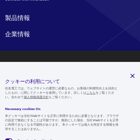
製品情報
企業情報
研究開発
サステナビリティ
クッキーの利用について
ニュースルーム
住友電工では、ウェブサイトの運営に必要なもの、お客様の利便性向上を目的と
したもの、に関してクッキーを使用しています。詳しくは
こちら
をご覧くださ
IR情報
い。合わせて
個人情報保護方針
もご覧ください。
採用情報
Necessary cookies On
本クッキーは当社Webサイトを正常に利用するために必要となります。ブラウザ
の設定で無効にすることは可能ですが、無効にした場合、当社Webサイトを正常
に利用できなくなる可能性があります。 本クッキーでは個人を特定する情報を保
存することはありません。
Follow us