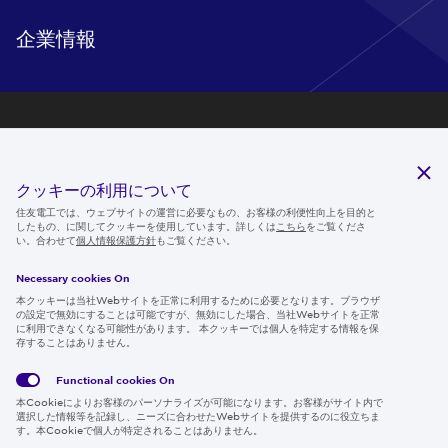
企業情報
研究開発
サステナビリティ
クッキーの利用について
ニュースルーム
住友電工では、ウェブサイトの運営に必要なもの、お客様の利便性向上を目的と
したもの、に関してクッキーを使用しています。詳しくは
こちら
をご覧くださ
IR情報
い。合わせて
個人情報保護方針
もご覧ください。
採用情報
Necessary cookies On
本クッキーは当社Webサイトを正常に利用するために必要となります。ブラウザ
の設定で無効にすることは可能ですが、無効にした場合、当社Webサイトを正常
に利用できなくなる可能性があります。 本クッキーでは個人を特定する情報を保
存することはありません。
Follow us
Functional cookies
On
本Cookieによりお客様のパーソナライズが可能になります。お客様がサイト内で
選択した情報等を記録し、ニーズに合わせたWebサイトを提供するのに役立ちま
す。本Cookieで個人が特定されることはありません。
Global
サイト
Social
クッキ