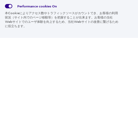
Privacy
利用規
Media
ー情報
Policy
約
Policy
Performance cookies
On
本Cookieによりアクセス数やトラフィックソースがカウントでき、お客様の利用
Region & Language:
Japan | JP
状況（サイト内でのページ移動等）を把握することが出来ます。お客様の当社
Webサイトでのユーザ体験を向上するため、当社Webサイトの改善に繋げるため
© 2026 Sumitomo Electric Industries, Ltd.
に役立ちます。