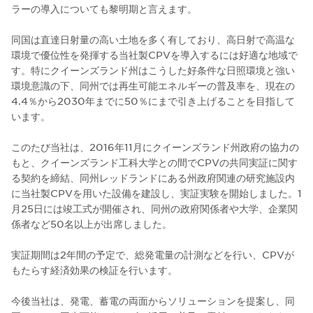
ラーの導入についても黎明期と言えます。
同国は直達日射量の高い土地を多く有しており、高日射で高温な
環境で優位性を発揮する当社製CPVを導入するには好適な地域で
す。特にクイーンズランド州はこうした好条件な日照環境と強い
環境意識の下、同州では再生可能エネルギーの普及率を、現在の
4.4％から2030年までに50％にまで引き上げることを目指して
います。
このたび当社は、2016年11月にクイーンズランド州政府の協力の
もと、クイーンズランド工科大学との間でCPVの共同実証に関す
る契約を締結、同州レッドランドにある州政府関連の研究施設内
に当社製CPVを用いた設備を建設し、実証実験を開始しました。1
月25日には竣工式が開催され、同州の政府関係者や大学、企業関
係者など50名以上が出席しました。
実証期間は2年間の予定で、総発電量の計測などを行い、CPVが
もたらす経済効果の検証を行います。
今後当社は、発電、蓄電の両面からソリューションを提案し、同