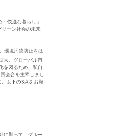
心・快適な暮らし」
グリーン社会の未来
、環境汚染防止をは
拡大、グローバル市
化を図るため、私自
1回会合を主宰しまし
に、以下の3点をお願
針に則って、グルー