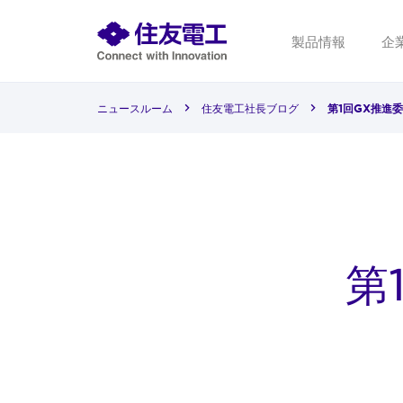
製品情報
企
ニュースルーム
住友電工社長ブログ
第1回GX推進
第