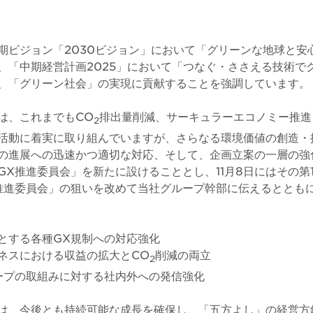
期ビジョン「2030ビジョン」において「グリーンな地球と安
、「中期経営計画2025」において「つなぐ・ささえる技術で
、「グリーン社会」の実現に貢献することを強調しています。
は、これまでもCO
排出量削減、サーキュラーエコノミー推進
2
活動に着実に取り組んでいますが、さらなる環境価値の創造・
の進展への迅速かつ適切な対応、そして、企画立案の一層の強
GX推進委員会」を新たに設けることとし、11月8日にはその第
推進委員会」の狙いを改めて当社グループ幹部に伝えるととも
とする各種GX規制への対応強化
ネスにおける収益の拡大とCO
削減の両立
2
ープの取組みに対する社内外への発信強化
は、今後とも持続可能な成長を確保し、「五方よし」の経営方