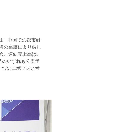
度は、中国での都市封
格の高騰により厳し
め、連結売上高は、
益のいずれも公表予
一つのエポックと考