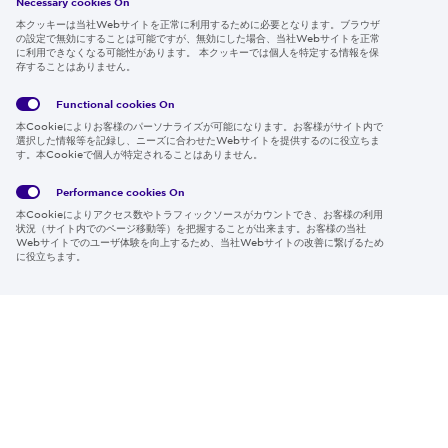
Necessary cookies On
本クッキーは当社Webサイトを正常に利用するために必要となります。ブラウザ
の設定で無効にすることは可能ですが、無効にした場合、当社Webサイトを正常
に利用できなくなる可能性があります。 本クッキーでは個人を特定する情報を保
存することはありません。
Follow us
Functional cookies
On
本Cookieによりお客様のパーソナライズが可能になります。お客様がサイト内で
選択した情報等を記録し、ニーズに合わせたWebサイトを提供するのに役立ちま
す。本Cookieで個人が特定されることはありません。
Global
サイト
Social
クッキ
Privacy
利用規
Media
ー情報
Policy
約
Policy
Performance cookies
On
本Cookieによりアクセス数やトラフィックソースがカウントでき、お客様の利用
Region & Language:
Japan | JP
状況（サイト内でのページ移動等）を把握することが出来ます。お客様の当社
Webサイトでのユーザ体験を向上するため、当社Webサイトの改善に繋げるため
© 2026 Sumitomo Electric Industries, Ltd.
に役立ちます。