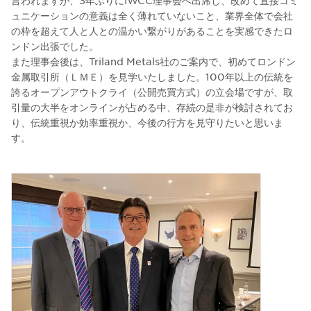
言われますが、3年ぶりにIWCC理事会へ出席し、改めて直接コミ
ュニケーションの意義は全く薄れていないこと、業界全体で会社
の枠を超えて人と人との温かい繋がりがあることを実感できたロ
ンドン出張でした。
また理事会後は、Triland Metals社のご案内で、初めてロンドン
金属取引所（ＬＭＥ）を見学いたしました。100年以上の伝統を
誇るオープンアウトクライ（公開売買方式）の立会場ですが、取
引量の大半をオンラインが占める中、存続の是非が検討されてお
り、伝統重視か効率重視か、今後の行方を見守りたいと思いま
す。