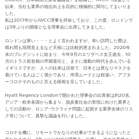
以来、当社も業界の地位向上を目的に積極的に関与してまいりま
した。
私は2017年からIWCC理事を拝命しており、この度、ロンドンで
は3年ぶりの開催となる理事会に出席してきました。
ロンドンは寒い・・・とよく言われますが、幸い訪問した際は、
晴れ間も垣間見えるなど天候には比較的恵まれました。2020年
末のブレグジットに始まり、今年9月のエリザベス女王逝去、10
月のトラス前首相の早期退任と、まさに激動の時代を歩んでいる
イギリスですが、人々の往来は活発で、日本とは異なりマスクを
着けている人はごく僅かであり、停滞ムードとは程遠い、アフタ
ーコロナそのものと言える様相を呈していました。
Hyatt Regency Londonで開かれた理事会の出席者は約20名、
アジア・欧米各国から集まり、脱炭素社会の実現に向けた業界と
しての活動や、ロシアｰウクライナ問題に起因する業界全体のリス
ク等について、真摯な議論を行いました。
コロナを機に、リモートでかなりの仕事ができるようになったと