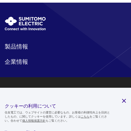
製品情報
企業情報
研究開発
サステナビリティ
クッキーの利用について
ニュースルーム
住友電工では、ウェブサイトの運営に必要なもの、お客様の利便性向上を目的と
したもの、に関してクッキーを使用しています。詳しくは
こちら
をご覧くださ
IR情報
い。合わせて
個人情報保護方針
もご覧ください。
採用情報