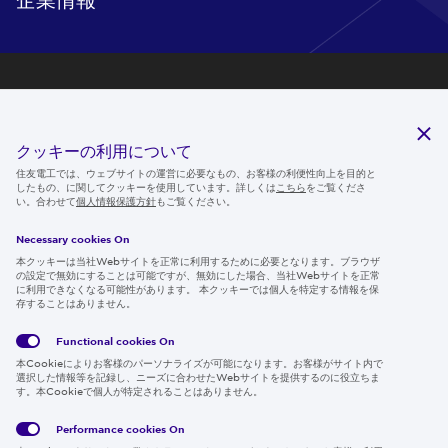
研究開発
サステナビリティ
クッキーの利用について
ニュースルーム
住友電工では、ウェブサイトの運営に必要なもの、お客様の利便性向上を目的と
したもの、に関してクッキーを使用しています。詳しくは
こちら
をご覧くださ
IR情報
い。合わせて
個人情報保護方針
もご覧ください。
採用情報
Necessary cookies On
本クッキーは当社Webサイトを正常に利用するために必要となります。ブラウザ
の設定で無効にすることは可能ですが、無効にした場合、当社Webサイトを正常
に利用できなくなる可能性があります。 本クッキーでは個人を特定する情報を保
存することはありません。
Follow us
Functional cookies
On
本Cookieによりお客様のパーソナライズが可能になります。お客様がサイト内で
選択した情報等を記録し、ニーズに合わせたWebサイトを提供するのに役立ちま
す。本Cookieで個人が特定されることはありません。
Global
サイト
Social
クッキ
Privacy
利用規
Media
ー情報
Policy
約
Policy
Performance cookies
On