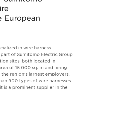
ire
he European
alized in wire harness
part of Sumitomo Electric Group
ion sites, both located in
area of 15 000 sq. m and hiring
 the region’s largest employers.
han 900 types of wire harnesses
t is a prominent supplier in the