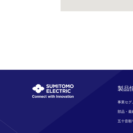
製品
事業セグ
部品・最
五十音順