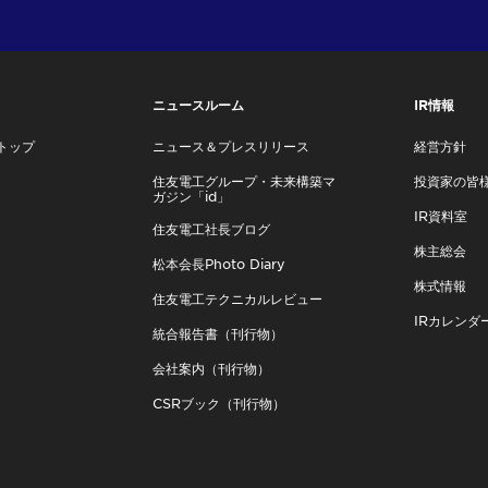
ニュースルーム
IR情報
トップ
ニュース＆プレスリリース
経営方針
住友電工グループ・未来構築マ
投資家の皆
ガジン「id」
IR資料室
住友電工社長ブログ
株主総会
松本会長Photo Diary
株式情報
住友電工テクニカルレビュー
IRカレンダ
統合報告書（刊行物）
会社案内（刊行物）
CSRブック（刊行物）