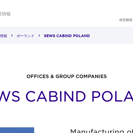
業情報
研究開発
情報
ポーランド
SEWS CABIND POLAND
OFFICES & GROUP COMPANIES
WS CABIND POL
Manufacturing o