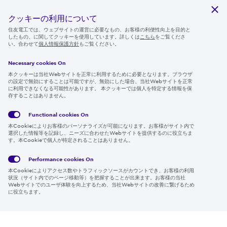
サステナビリティ
クッキーの利用について
ニュースルーム
住友電工では、ウェブサイトの運営に必要なもの、お客様の利便性向上を目的と
したもの、に関してクッキーを使用しています。詳しくは
こちら
をご覧くださ
IR情報
い。合わせて
個人情報保護方針
もご覧ください。
採用情報
Necessary cookies On
本クッキーは当社Webサイトを正常に利用するために必要となります。ブラウザ
の設定で無効にすることは可能ですが、無効にした場合、当社Webサイトを正常
に利用できなくなる可能性があります。 本クッキーでは個人を特定する情報を保
存することはありません。
Follow us
Functional cookies
On
本Cookieによりお客様のパーソナライズが可能になります。お客様がサイト内で
選択した情報等を記録し、ニーズに合わせたWebサイトを提供するのに役立ちま
す。本Cookieで個人が特定されることはありません。
Global
サイト
Social
クッキ
Privacy
利用規
Media
ー情報
Policy
約
Policy
Performance cookies
On
本Cookieによりアクセス数やトラフィックソースがカウントでき、お客様の利用
Region & Language:
Japan | JP
状況（サイト内でのページ移動等）を把握することが出来ます。お客様の当社
Webサイトでのユーザ体験を向上するため、当社Webサイトの改善に繋げるため
© 2026 Sumitomo Electric Industries, Ltd.
に役立ちます。