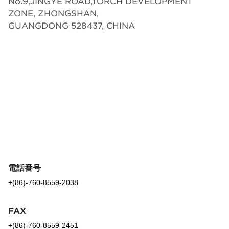
No.9,JINGYE ROAD,TORCH DEVELOPMENT
ZONE, ZHONGSHAN,
GUANGDONG 528437, CHINA
電話番号
+(86)-760-8559-2038
FAX
+(86)-760-8559-2451