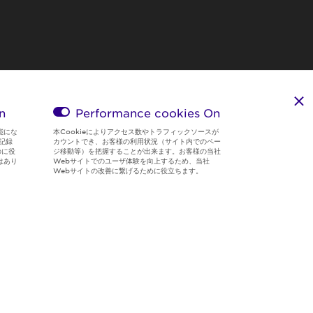
n
Performance cookies
On
能にな
本Cookieによりアクセス数やトラフィックソースが
記録
カウントでき、お客様の利用状況（サイト内でのペー
のに役
ジ移動等）を把握することが出来ます。お客様の当社
はあり
Webサイトでのユーザ体験を向上するため、当社
Webサイトの改善に繋げるために役立ちます。
Region & Language:
Japan | JP
© 2026 Sumitomo Electric Industries, Ltd.