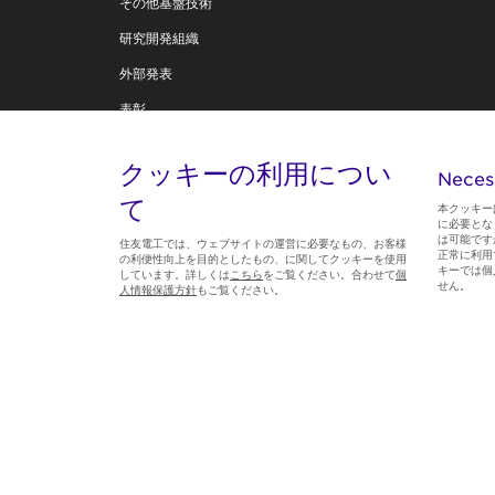
その他基盤技術
研究開発組織
外部発表
表彰
住友電工テクニカルレビュー
クッキーの利用につい
Neces
技術創造への思い
て
本クッキー
に必要とな
は可能です
住友電工では、ウェブサイトの運営に必要なもの、お客様
正常に利用
の利便性向上を目的としたもの、に関してクッキーを使用
キーでは個
しています。詳しくは
こちら
をご覧ください。合わせて
個
Follow us
せん。
人情報保護方針
もご覧ください。