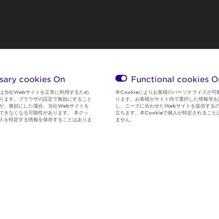
sary cookies On
Functional cookies
O
は当社Webサイトを正常に利用するため
本Cookieによりお客様のパーソナライズが可
ります。ブラウザの設定で無効にすること
ります。お客様がサイト内で選択した情報等を
が、無効にした場合、当社Webサイトを
し、ニーズに合わせたWebサイトを提供する
できなくなる可能性があります。 本クッ
立ちます。本Cookieで個人が特定されること
人を特定する情報を保存することはありま
ません。
Global Privacy
サイト利用規
Social Media
クッキー情
Policy
約
Policy
報