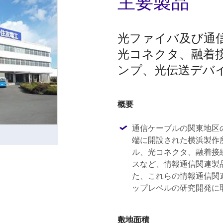
主要製品
光ファイバ及び通
光コネクタ、融着
ンプ、光伝送デバ
概要
通信ケーブルの関東地区
端に開設された横浜製作
ル、光コネクタ、融着接
スなど、情報通信関連製
た、これらの情報通信関
ップレベルの研究開発に
敷地面積