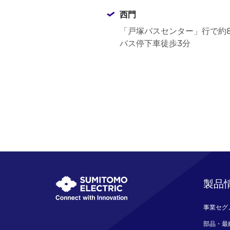
西門
「戸塚バスセンター」行で約8
バス停下車徒歩3分
製品
事業セグ
部品・最