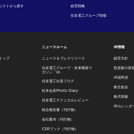
リストから探す
経営戦略
住友電工グループ情報
ニュースルーム
IR情報
トップ
ニュース＆プレスリリース
経営方針
住友電工グループ・未来構築マ
投資家の皆
ガジン「id」
IR資料室
住友電工社長ブログ
株主総会
松本会長Photo Diary
株式情報
住友電工テクニカルレビュー
IRカレンダ
統合報告書（刊行物）
会社案内（刊行物）
CSRブック（刊行物）