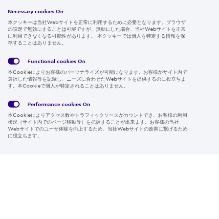
採用情報
Necessary cookies On
本クッキーは当社Webサイトを正常に利用するために必要となります。ブラウザ
の設定で無効にすることは可能ですが、無効にした場合、当社Webサイトを正常
に利用できなくなる可能性があります。 本クッキーでは個人を特定する情報を保
存することはありません。
Follow us
Functional cookies
On
本Cookieによりお客様のパーソナライズが可能になります。お客様がサイト内で
選択した情報等を記録し、ニーズに合わせたWebサイトを提供するのに役立ちま
す。本Cookieで個人が特定されることはありません。
Global
サイト
Social
クッキ
Privacy
利用規
Media
ー情報
Policy
約
Policy
Performance cookies
On
本Cookieによりアクセス数やトラフィックソースがカウントでき、お客様の利用
Region & Language:
Japan | JP
状況（サイト内でのページ移動等）を把握することが出来ます。お客様の当社
Webサイトでのユーザ体験を向上するため、当社Webサイトの改善に繋げるため
© 2026 Sumitomo Electric Industries, Ltd.
に役立ちます。