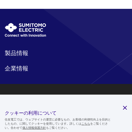
製品情報
企業情報
研究開発
サステナビリティ
クッキーの利用について
ニュースルーム
住友電工では、ウェブサイトの運営に必要なもの、お客様の利便性向上を目的と
したもの、に関してクッキーを使用しています。詳しくは
こちら
をご覧くださ
IR情報
い。合わせて
個人情報保護方針
もご覧ください。