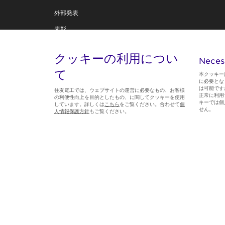
外部発表
表彰
住友電工テクニカルレビュー
クッキーの利用につい
Neces
技術創造への思い
て
本クッキー
に必要とな
は可能です
住友電工では、ウェブサイトの運営に必要なもの、お客様
正常に利用
の利便性向上を目的としたもの、に関してクッキーを使用
キーでは個
しています。詳しくは
こちら
をご覧ください。合わせて
個
Follow us
せん。
人情報保護方針
もご覧ください。