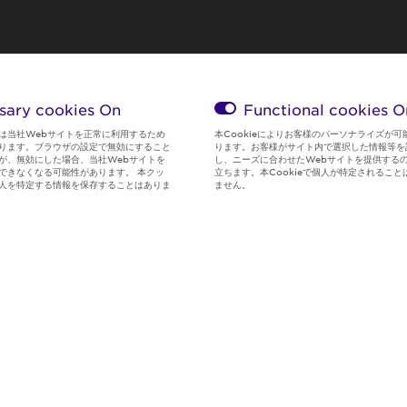
sary cookies On
Functional cookies
O
は当社Webサイトを正常に利用するため
本Cookieによりお客様のパーソナライズが可
ります。ブラウザの設定で無効にすること
ります。お客様がサイト内で選択した情報等を
が、無効にした場合、当社Webサイトを
し、ニーズに合わせたWebサイトを提供する
できなくなる可能性があります。 本クッ
立ちます。本Cookieで個人が特定されること
人を特定する情報を保存することはありま
ません。
Global Privacy
サイト利用規
Social Media
クッキー情
Policy
約
Policy
報