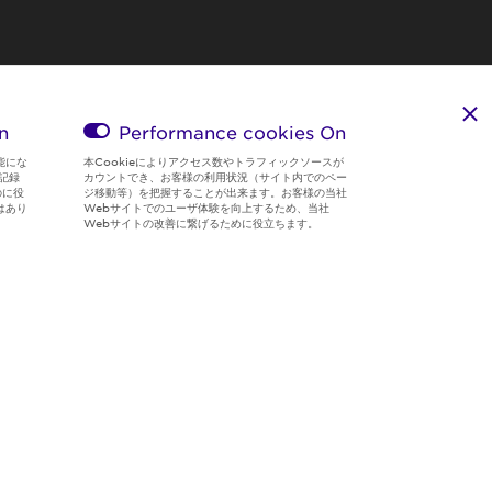
n
Performance cookies
On
能にな
本Cookieによりアクセス数やトラフィックソースが
記録
カウントでき、お客様の利用状況（サイト内でのペー
のに役
ジ移動等）を把握することが出来ます。お客様の当社
はあり
Webサイトでのユーザ体験を向上するため、当社
Webサイトの改善に繋げるために役立ちます。
Region & Language:
Japan | JP
© 2026 Sumitomo Electric Industries, Ltd.