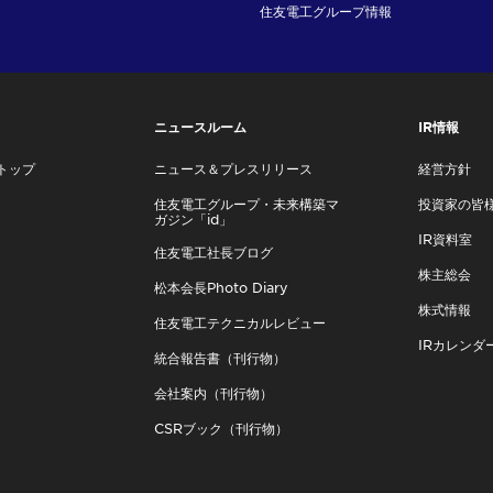
住友電工グループ情報
ニュースルーム
IR情報
トップ
ニュース＆プレスリリース
経営方針
住友電工グループ・未来構築マ
投資家の皆
ガジン「id」
IR資料室
住友電工社長ブログ
株主総会
松本会長Photo Diary
株式情報
住友電工テクニカルレビュー
IRカレンダ
統合報告書（刊行物）
会社案内（刊行物）
CSRブック（刊行物）