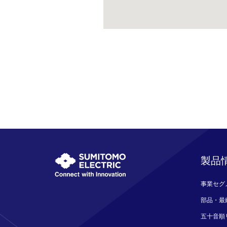
製品
事業セグ
部品・最
五十音順