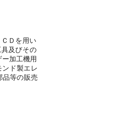
ＰＣＤを用い
工具及びその
ザー加工機用
モンド製エレ
部品等の販売