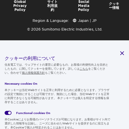
Global
サイト
Social
クッキ
Privacy
利用規
Media
ー情報
Policy
約
Policy
Region & Language:
Japan | JP
© 2026 Sumitomo Electric Industries, Ltd.
クッキーの利用について
住友電工では、ウェブサイトの運営に必要なもの、お客様の利便性向上を目的と
したもの、に関してクッキーを使用しています。詳しくは
こちら
をご覧くださ
い。合わせて
個人情報保護方針
もご覧ください。
Necessary cookies On
本クッキーは当社Webサイトを正常に利用するために必要となります。ブラウザ
の設定で無効にすることは可能ですが、無効にした場合、当社Webサイトを正常
に利用できなくなる可能性があります。 本クッキーでは個人を特定する情報を保
存することはありません。
Functional cookies
On
本Cookieによりお客様のパーソナライズが可能になります。お客様がサイト内で
選択した情報等を記録し、ニーズに合わせたWebサイトを提供するのに役立ちま
す。本Cookieで個人が特定されることはありません。