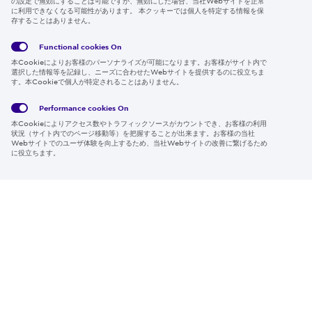
の設定で無効にすることは可能ですが、無効にした場合、当社Webサイトを正常
に利用できなくなる可能性があります。 本クッキーでは個人を特定する情報を保
存することはありません。
Follow us
Functional cookies
On
本Cookieによりお客様のパーソナライズが可能になります。お客様がサイト内で
選択した情報等を記録し、ニーズに合わせたWebサイトを提供するのに役立ちま
す。本Cookieで個人が特定されることはありません。
Global
サイト
Social
クッキ
Privacy
利用規
Media
ー情報
Policy
約
Policy
Performance cookies
On
本Cookieによりアクセス数やトラフィックソースがカウントでき、お客様の利用
Region & Language:
Japan | JP
状況（サイト内でのページ移動等）を把握することが出来ます。お客様の当社
Webサイトでのユーザ体験を向上するため、当社Webサイトの改善に繋げるため
© 2026 Sumitomo Electric Industries, Ltd.
に役立ちます。