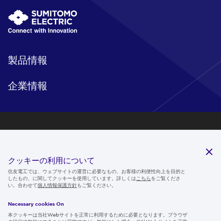
製品情報
企業情報
研究開発
サステナビリティ
クッキーの利用について
ニュースルーム
住友電工では、ウェブサイトの運営に必要なもの、お客様の利便性向上を目的と
したもの、に関してクッキーを使用しています。詳しくは
こちら
をご覧くださ
IR情報
い。合わせて
個人情報保護方針
もご覧ください。
採用情報
Necessary cookies On
本クッキーは当社Webサイトを正常に利用するために必要となります。ブラウザ