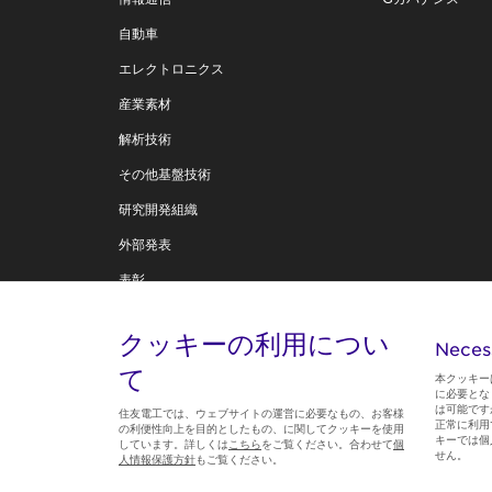
自動車
エレクトロニクス
産業素材
解析技術
その他基盤技術
研究開発組織
外部発表
表彰
住友電工テクニカルレビュー
クッキーの利用につい
Neces
技術創造への思い
て
本クッキー
に必要とな
は可能です
住友電工では、ウェブサイトの運営に必要なもの、お客様
正常に利用
の利便性向上を目的としたもの、に関してクッキーを使用
キーでは個
しています。詳しくは
こちら
をご覧ください。合わせて
個
Follow us
せん。
人情報保護方針
もご覧ください。