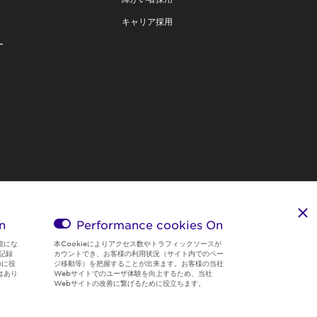
キャリア採用
ー
n
Performance cookies
On
能にな
本Cookieによりアクセス数やトラフィックソースが
記録
カウントでき、お客様の利用状況（サイト内でのペー
のに役
ジ移動等）を把握することが出来ます。お客様の当社
はあり
Webサイトでのユーザ体験を向上するため、当社
Webサイトの改善に繋げるために役立ちます。
Region & Language:
Japan | JP
© 2026 Sumitomo Electric Industries, Ltd.