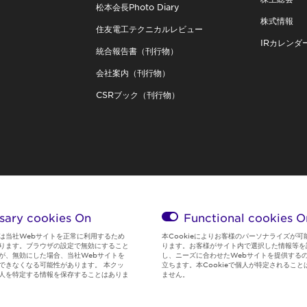
松本会長Photo Diary
株式情報
住友電工テクニカルレビュー
IRカレンダ
統合報告書（刊行物）
会社案内（刊行物）
CSRブック（刊行物）
sary cookies On
Functional cookies
O
は当社Webサイトを正常に利用するため
本Cookieによりお客様のパーソナライズが可
ります。ブラウザの設定で無効にすること
ります。お客様がサイト内で選択した情報等を
が、無効にした場合、当社Webサイトを
し、ニーズに合わせたWebサイトを提供する
できなくなる可能性があります。 本クッ
立ちます。本Cookieで個人が特定されること
人を特定する情報を保存することはありま
ません。
Global Privacy
サイト利用規
Social Media
クッキー情
Policy
約
Policy
報