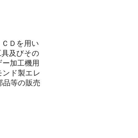
ＰＣＤを用い
工具及びその
ザー加工機用
モンド製エレ
部品等の販売