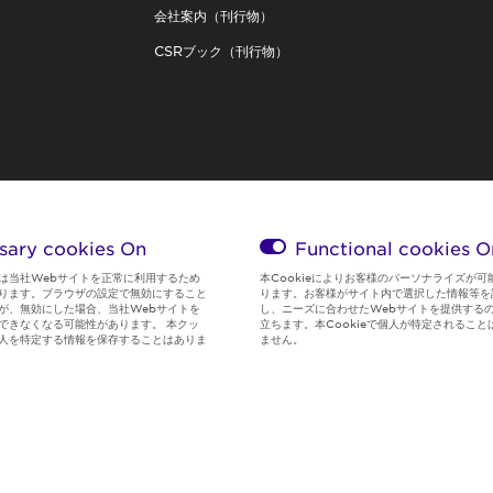
会社案内（刊行物）
CSRブック（刊行物）
sary cookies On
Functional cookies
O
は当社Webサイトを正常に利用するため
本Cookieによりお客様のパーソナライズが可
ります。ブラウザの設定で無効にすること
ります。お客様がサイト内で選択した情報等を
が、無効にした場合、当社Webサイトを
し、ニーズに合わせたWebサイトを提供する
できなくなる可能性があります。 本クッ
立ちます。本Cookieで個人が特定されること
人を特定する情報を保存することはありま
ません。
Global Privacy
サイト利用規
Social Media
クッキー情
Policy
約
Policy
報