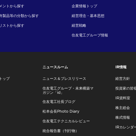
メントから探す
企業情報トップ
終製品等の分類から探す
経営理念・基本思想
リストから探す
経営戦略
住友電工グループ情報
ニュースルーム
IR情報
トップ
ニュース＆プレスリリース
経営方針
住友電工グループ・未来構築マ
投資家の皆
ガジン「id」
IR資料室
住友電工社長ブログ
株主総会
松本会長Photo Diary
株式情報
住友電工テクニカルレビュー
IRカレンダ
統合報告書（刊行物）