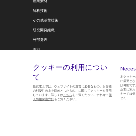
産業素材
解析技術
その他基盤技術
研究開発組織
外部発表
表彰
住友電工テクニカルレビュー
クッキーの利用につい
Neces
技術創造への思い
て
本クッキー
に必要とな
は可能です
住友電工では、ウェブサイトの運営に必要なもの、お客様
正常に利用
の利便性向上を目的としたもの、に関してクッキーを使用
キーでは個
しています。詳しくは
こちら
をご覧ください。合わせて
個
Follow us
せん。
人情報保護方針
もご覧ください。