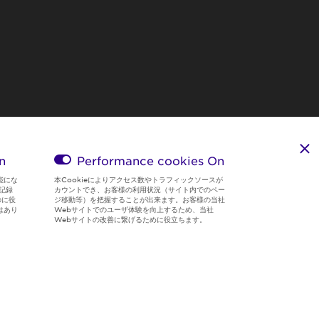
n
Performance cookies
On
能にな
本Cookieによりアクセス数やトラフィックソースが
記録
カウントでき、お客様の利用状況（サイト内でのペー
のに役
ジ移動等）を把握することが出来ます。お客様の当社
はあり
Webサイトでのユーザ体験を向上するため、当社
Webサイトの改善に繋げるために役立ちます。
Region & Language:
Japan | JP
© 2026 Sumitomo Electric Industries, Ltd.