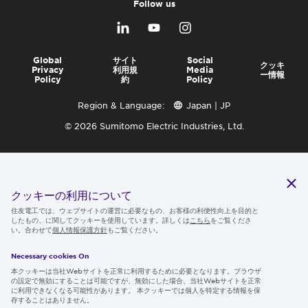
Follow us
Global
サイト
Social
クッキ
Privacy
利用規
Media
ー情報
Policy
約
Policy
Region & Language:
Japan | JP
© 2026 Sumitomo Electric Industries, Ltd.
クッキーの利用について
住友電工では、ウェブサイトの運営に必要なもの、お客様の利便性向上を目的と
したもの、に関してクッキーを使用しています。詳しくは
こちら
をご覧くださ
い。合わせて
個人情報保護方針
もご覧ください。
Necessary cookies On
本クッキーは当社Webサイトを正常に利用するために必要となります。ブラウザ
の設定で無効にすることは可能ですが、無効にした場合、当社Webサイトを正常
に利用できなくなる可能性があります。 本クッキーでは個人を特定する情報を保
存することはありません。