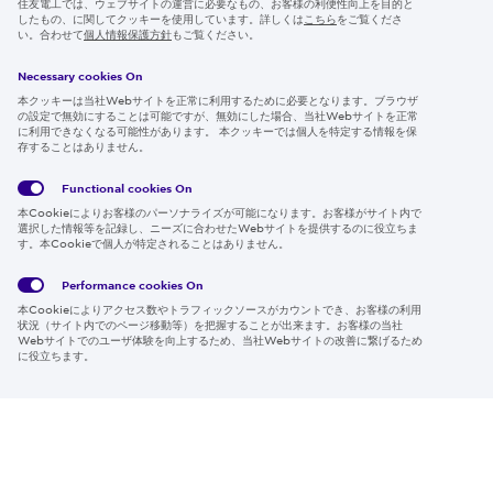
住友電工では、ウェブサイトの運営に必要なもの、お客様の利便性向上を目的と
したもの、に関してクッキーを使用しています。詳しくは
こちら
をご覧くださ
IR情報
い。合わせて
個人情報保護方針
もご覧ください。
採用情報
Necessary cookies On
本クッキーは当社Webサイトを正常に利用するために必要となります。ブラウザ
の設定で無効にすることは可能ですが、無効にした場合、当社Webサイトを正常
に利用できなくなる可能性があります。 本クッキーでは個人を特定する情報を保
存することはありません。
Follow us
Functional cookies
On
本Cookieによりお客様のパーソナライズが可能になります。お客様がサイト内で
選択した情報等を記録し、ニーズに合わせたWebサイトを提供するのに役立ちま
す。本Cookieで個人が特定されることはありません。
Global
サイト
Social
クッキ
Privacy
利用規
Media
ー情報
Policy
約
Policy
Performance cookies
On
本Cookieによりアクセス数やトラフィックソースがカウントでき、お客様の利用
Region & Language:
Japan | JP
状況（サイト内でのページ移動等）を把握することが出来ます。お客様の当社
Webサイトでのユーザ体験を向上するため、当社Webサイトの改善に繋げるため
© 2026 Sumitomo Electric Industries, Ltd.
に役立ちます。