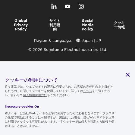
Global
サイト
Social
クッキ
Privacy
利用規
Media
ー情報
Policy
約
Policy
Region & Language:
Japan | JP
© 2026 Sumitomo Electric Industries, Ltd.
クッキーの利用について
住友電工では、ウェブサイトの運営に必要なもの、お客様の利便性向上を目的と
したもの、に関してクッキーを使用しています。詳しくは
こちら
をご覧くださ
い。合わせて
個人情報保護方針
もご覧ください。
Necessary cookies On
本クッキーは当社Webサイトを正常に利用するために必要となります。ブラウザ
の設定で無効にすることは可能ですが、無効にした場合、当社Webサイトを正常
に利用できなくなる可能性があります。 本クッキーでは個人を特定する情報を保
存することはありません。