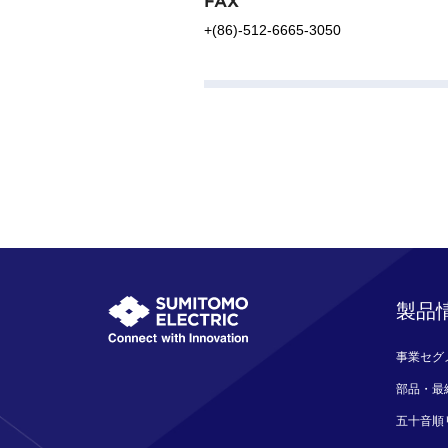
+(86)-512-6665-3050
製品
事業セグ
部品・最
五十音順