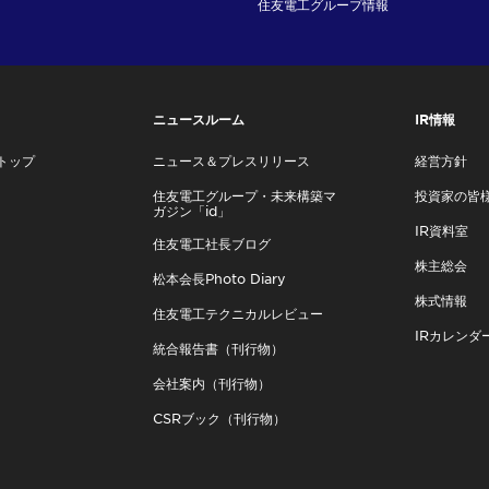
住友電工グループ情報
ニュースルーム
IR情報
トップ
ニュース＆プレスリリース
経営方針
住友電工グループ・未来構築マ
投資家の皆
ガジン「id」
IR資料室
住友電工社長ブログ
株主総会
松本会長Photo Diary
株式情報
住友電工テクニカルレビュー
IRカレンダ
統合報告書（刊行物）
会社案内（刊行物）
CSRブック（刊行物）