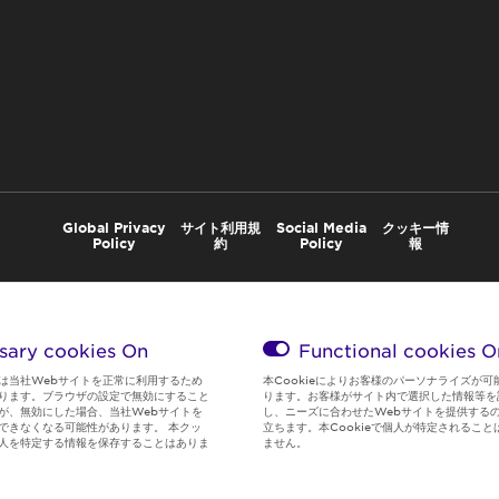
Global Privacy
サイト利用規
Social Media
クッキー情
Policy
約
Policy
報
sary cookies On
Functional cookies
O
は当社Webサイトを正常に利用するため
本Cookieによりお客様のパーソナライズが可
ります。ブラウザの設定で無効にすること
ります。お客様がサイト内で選択した情報等を
が、無効にした場合、当社Webサイトを
し、ニーズに合わせたWebサイトを提供する
できなくなる可能性があります。 本クッ
立ちます。本Cookieで個人が特定されること
人を特定する情報を保存することはありま
ません。