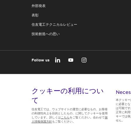
外部発表
表彰
住友電工テクニカルレビュー
技術創造への思い
Follow us
クッキーの利用につい
Neces
て
本クッキー
に必要とな
は可能です
住友電工では、ウェブサイトの運営に必要なもの、お客様
正常に利用
の利便性向上を目的としたもの、に関してクッキーを使用
キーでは個
しています。詳しくは
こちら
をご覧ください。合わせて
個
せん。
人情報保護方針
もご覧ください。