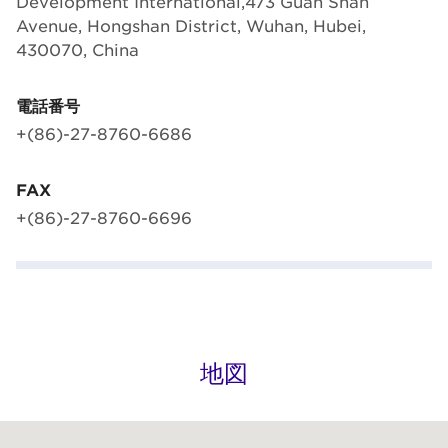
Development International,473 Guan Shan
Avenue, Hongshan District, Wuhan, Hubei,
430070, China
電話番号
+(86)-27-8760-6686
FAX
+(86)-27-8760-6696
地図