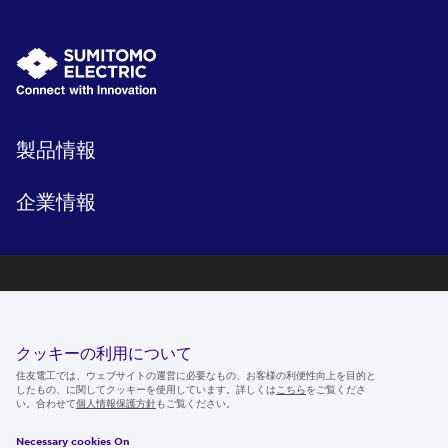
製品情報
企業情報
研究開発
サステナビリティ
クッキーの利用について
ニュースルーム
住友電工では、ウェブサイトの運営に必要なもの、お客様の利便性向上を目的と
したもの、に関してクッキーを使用しています。詳しくは
こちら
をご覧くださ
IR情報
い。合わせて
個人情報保護方針
もご覧ください。
採用情報
Necessary cookies On