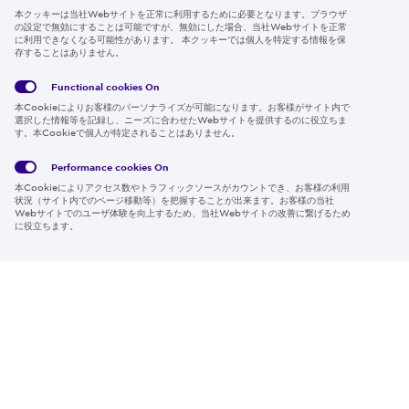
本クッキーは当社Webサイトを正常に利用するために必要となります。ブラウザ
の設定で無効にすることは可能ですが、無効にした場合、当社Webサイトを正常
に利用できなくなる可能性があります。 本クッキーでは個人を特定する情報を保
存することはありません。
Follow us
Functional cookies
On
本Cookieによりお客様のパーソナライズが可能になります。お客様がサイト内で
選択した情報等を記録し、ニーズに合わせたWebサイトを提供するのに役立ちま
す。本Cookieで個人が特定されることはありません。
Global
サイト
Social
クッキ
Privacy
利用規
Media
ー情報
Policy
約
Policy
Performance cookies
On
本Cookieによりアクセス数やトラフィックソースがカウントでき、お客様の利用
Region & Language:
Japan | JP
状況（サイト内でのページ移動等）を把握することが出来ます。お客様の当社
Webサイトでのユーザ体験を向上するため、当社Webサイトの改善に繋げるため
© 2026 Sumitomo Electric Industries, Ltd.
に役立ちます。