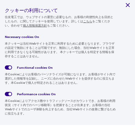
サステナビリティ
クッキーの利用について
ニュースルーム
住友電工では、ウェブサイトの運営に必要なもの、お客様の利便性向上を目的と
したもの、に関してクッキーを使用しています。詳しくは
こちら
をご覧くださ
IR情報
い。合わせて
個人情報保護方針
もご覧ください。
採用情報
Necessary cookies On
本クッキーは当社Webサイトを正常に利用するために必要となります。ブラウザ
の設定で無効にすることは可能ですが、無効にした場合、当社Webサイトを正常
に利用できなくなる可能性があります。 本クッキーでは個人を特定する情報を保
存することはありません。
Follow us
Functional cookies
On
本Cookieによりお客様のパーソナライズが可能になります。お客様がサイト内で
選択した情報等を記録し、ニーズに合わせたWebサイトを提供するのに役立ちま
す。本Cookieで個人が特定されることはありません。
Global
サイト
Social
クッキ
Privacy
利用規
Media
ー情報
Policy
約
Policy
Performance cookies
On
本Cookieによりアクセス数やトラフィックソースがカウントでき、お客様の利用
Region & Language:
Japan | JP
状況（サイト内でのページ移動等）を把握することが出来ます。お客様の当社
Webサイトでのユーザ体験を向上するため、当社Webサイトの改善に繋げるため
© 2026 Sumitomo Electric Industries, Ltd.
に役立ちます。