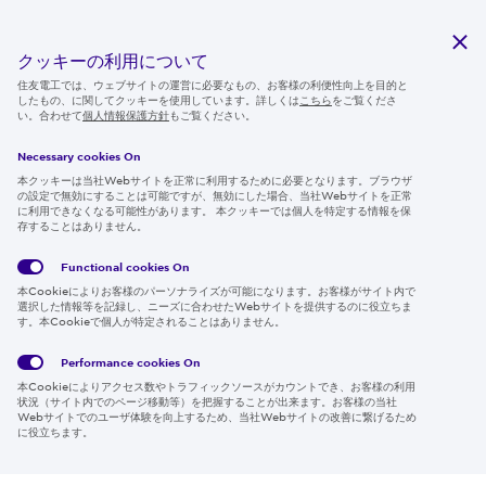
研究開発
サステナビリティ
クッキーの利用について
ニュースルーム
住友電工では、ウェブサイトの運営に必要なもの、お客様の利便性向上を目的と
したもの、に関してクッキーを使用しています。詳しくは
こちら
をご覧くださ
IR情報
い。合わせて
個人情報保護方針
もご覧ください。
採用情報
Necessary cookies On
本クッキーは当社Webサイトを正常に利用するために必要となります。ブラウザ
の設定で無効にすることは可能ですが、無効にした場合、当社Webサイトを正常
に利用できなくなる可能性があります。 本クッキーでは個人を特定する情報を保
存することはありません。
Follow us
Functional cookies
On
本Cookieによりお客様のパーソナライズが可能になります。お客様がサイト内で
選択した情報等を記録し、ニーズに合わせたWebサイトを提供するのに役立ちま
す。本Cookieで個人が特定されることはありません。
Global
サイト
Social
クッキ
Privacy
利用規
Media
ー情報
Policy
約
Policy
Performance cookies
On
本Cookieによりアクセス数やトラフィックソースがカウントでき、お客様の利用
Region & Language:
Japan | JP
状況（サイト内でのページ移動等）を把握することが出来ます。お客様の当社
Webサイトでのユーザ体験を向上するため、当社Webサイトの改善に繋げるため
© 2026 Sumitomo Electric Industries, Ltd.
に役立ちます。