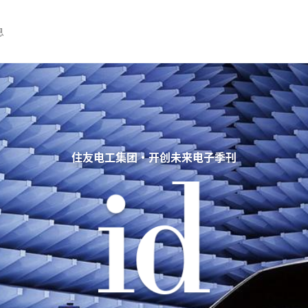
息
住友电工集团・开创未来电子季刊