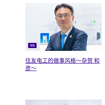
作风
住友电工的做事风格～杂贺 和
彦～