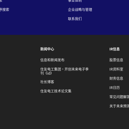
索
事业体制
序搜索
企业战略与管理
联系我们
新闻中心
IR信息
信息和新闻发布
股票信息
住友电工集团・开创未来电子季
IR资料室
刊《id》
财务信息
社长博客
IR日历
住友电工技术论文集
常见问题解
关于未来预