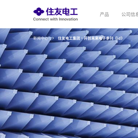
产品
公司信
新闻中心
住友电工集团・开创未来电子季刊《id》