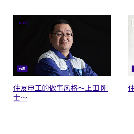
NEW
作风
住友电工的做事风格～上田 刚
士～