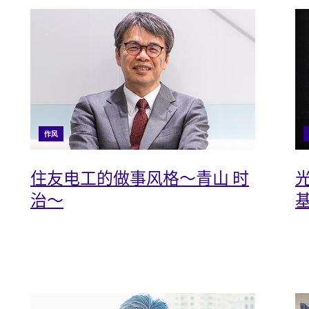
作风
住友电工的做事风格～青山 时
治～