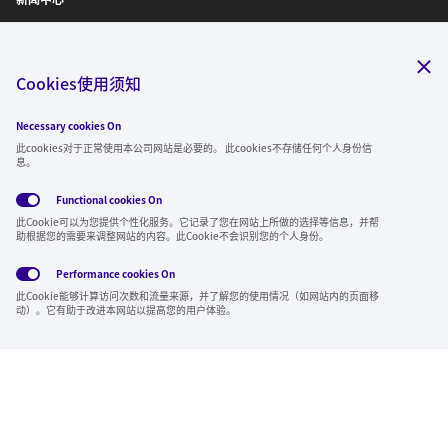
IR信息
诚聘英才
Cookies使用须知
Necessary cookies On
关注我们
此cookies对于正常使用本公司网站是必要的。 此cookies不存储任何个人身份信
息。
Functional cookies
On
此Cookie可以为您提供个性化服务。它记录了您在网站上所做的选择等信息，并帮
全球隐私政
使用条
社交媒体方
Cookies
助根据您的需要来调整网站的内容。此Cookie不会识别您的个人身份。
策
款
针
Performance cookies
On
Region & Language:
China | CN
此Cookie能够计算访问次数和流量来源，并了解您的使用情况（如网站内的页面移
© 2026 Sumitomo Electric Industries, Ltd.
动）。它有助于改进本网站以提高您的用户体验。