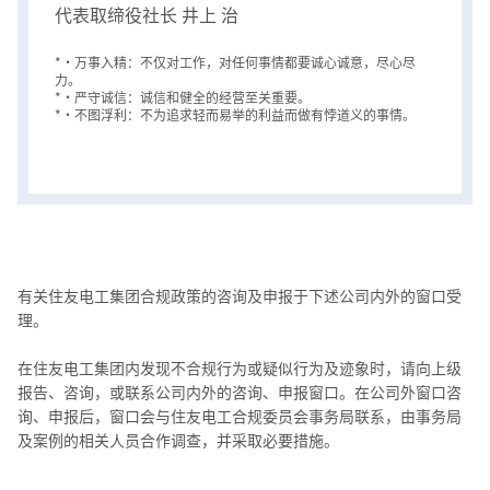
代表取缔役社长 井上 治
*・万事入精：不仅对工作，对任何事情都要诚心诚意，尽心尽
力。
*・严守诚信：诚信和健全的经营至关重要。
*・不图浮利：不为追求轻而易举的利益而做有悖道义的事情。
有关住友电工集团合规政策的咨询及申报于下述公司内外的窗口受
理。
在住友电工集团内发现不合规行为或疑似行为及迹象时，请向上级
报告、咨询，或联系公司内外的咨询、申报窗口。在公司外窗口咨
询、申报后，窗口会与住友电工合规委员会事务局联系，由事务局
及案例的相关人员合作调查，并采取必要措施。