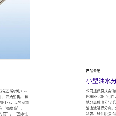
产品介绍
小型油水
公司提供膜式含油
 （四氟乙烯树脂）材
POREFLON™
件，开始销售。 该
地分离成油分与浮
的PTFE，以独家加
油废液进行分离。
有“强度高”，
减容、碱性脱脂清
方便”，“透水性