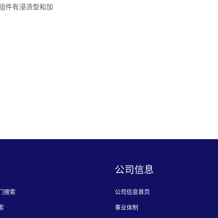
™组件有浸渍型和加
公司信息
门搜索
公司信息首页
索
事业体制