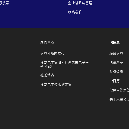
序搜索
企业战略与管理
联系我们
新闻中心
IR信息
信息和新闻发布
股票信息
住友电工集团・开创未来电子季
IR资料室
刊《id》
财务信息
社长博客
IR日历
住友电工技术论文集
常见问题解
关于未来预