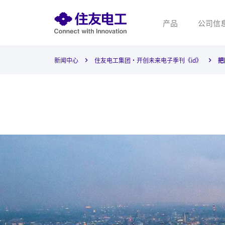
产品
公司信
新闻中心
住友电工集团・开创未来电子季刊《id》
把