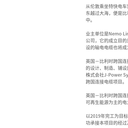
从伦敦乘坐特快电车
东越过大海，便是比
中。
业主单位是Nemo L
公司，它的成立目的
设的输电电缆也将成
英国－比利时跨国连接
的设计、制造、铺设
株式会社J-Power
跨国连接电缆项目。
英国－比利时跨国连
可再生能源为主的电
以2019年完工为
功承接本项目的经过