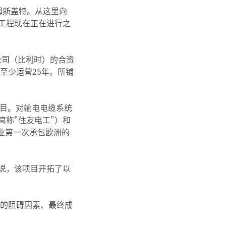
姆斯盖特。从这里向
工程现在正在进行之
IA公司（比利时）的合资
至少运营25年。所铺
项目。对输电电缆系统
称"住友电工"）和
的企业第一次承包欧洲的
说，该项目开拓了以
样的阻碍因素、最终成