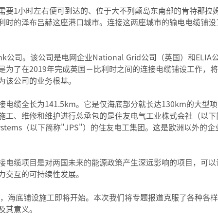
需要1小时左右便可到达的、位于大不列颠岛东南部的肯特郡拉
利时的泽布吕赫这座港口城市。连接这两座城市的输电电缆铺设
ink公司。该公司是电网企业National Grid公司（英国）和EL
是为了在2019年完成英国－比利时之间的连接电缆铺设工作，将
为该公司的业务根基。
电缆全长为141.5km。它是仅海底部分就长达130km的大型
施工、维修和维护进行总承包的是住友电气工业株式会社（以下简
 Systems（以下简称"JPS"）的住友电工集团。这是欧洲以外
接电缆项目是对两国未来的能源政策产生深远影响的项目，可以
力交互的可持续性发展。
目标，海底铺设施工即将开始。本次我们将专题报道克服了各种各
及其意义。