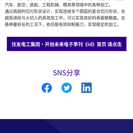
汽车、航空、造船、工程机械、模具等领域中的各种加工。
通过高超的切刃形状设计，实现连续多个圆弧的复合切刃形状，在
超高进给与大切入的高效加工中，可以实现良好的表面粗糙度。在
悬伸量较长的工况下，依旧能有效抑制振刀，实现稳定的加工。
住友电工集团・开创未来电子季刊《id》首页 请点击
SNS分享