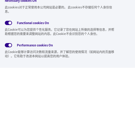
Necessary cookies On
关注我们
此cookies对于正常使用本公司网站是必要的。 此cookies不存储任何个人身份信
息。
Functional cookies
On
此Cookie可以为您提供个性化服务。它记录了您在网站上所做的选择等信息，并帮
全球隐私政
使用条
社交媒体方
Cookies
助根据您的需要来调整网站的内容。此Cookie不会识别您的个人身份。
策
款
针
Performance cookies
On
Region & Language:
China | CN
此Cookie能够计算访问次数和流量来源，并了解您的使用情况（如网站内的页面移
© 2026 Sumitomo Electric Industries, Ltd.
动）。它有助于改进本网站以提高您的用户体验。