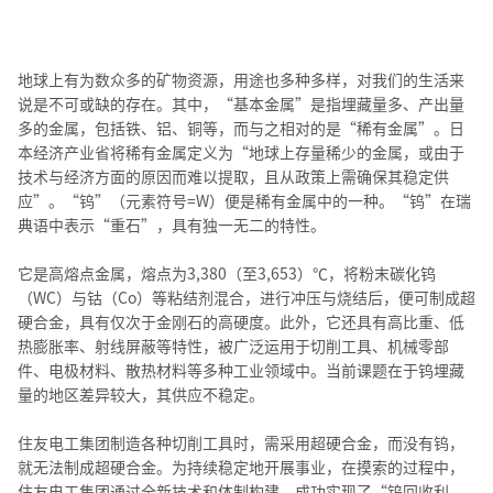
地球上有为数众多的矿物资源，用途也多种多样，对我们的生活来
说是不可或缺的存在。其中，“基本金属”是指埋藏量多、产出量
多的金属，包括铁、铝、铜等，而与之相对的是“稀有金属”。日
本经济产业省将稀有金属定义为“地球上存量稀少的金属，或由于
技术与经济方面的原因而难以提取，且从政策上需确保其稳定供
应”。“钨”（元素符号=W）便是稀有金属中的一种。“钨”在瑞
典语中表示“重石”，具有独一无二的特性。
它是高熔点金属，熔点为3,380（至3,653）℃，将粉末碳化钨
（WC）与钴（Co）等粘结剂混合，进行冲压与烧结后，便可制成超
硬合金，具有仅次于金刚石的高硬度。此外，它还具有高比重、低
热膨胀率、射线屏蔽等特性，被广泛运用于切削工具、机械零部
件、电极材料、散热材料等多种工业领域中。当前课题在于钨埋藏
量的地区差异较大，其供应不稳定。
住友电工集团制造各种切削工具时，需采用超硬合金，而没有钨，
就无法制成超硬合金。为持续稳定地开展事业，在摸索的过程中，
住友电工集团通过全新技术和体制构建，成功实现了“钨回收利