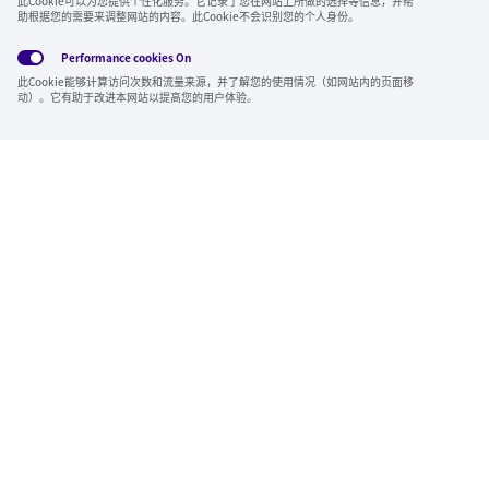
此Cookie可以为您提供个性化服务。它记录了您在网站上所做的选择等信息，并帮
全球隐私政
使用条
社交媒体方
助根据您的需要来调整网站的内容。此Cookie不会识别您的个人身份。
Cookies
策
款
针
Performance cookies
On
Region & Language:
China | CN
此Cookie能够计算访问次数和流量来源，并了解您的使用情况（如网站内的页面移
动）。它有助于改进本网站以提高您的用户体验。
© 2026 Sumitomo Electric Industries, Ltd.