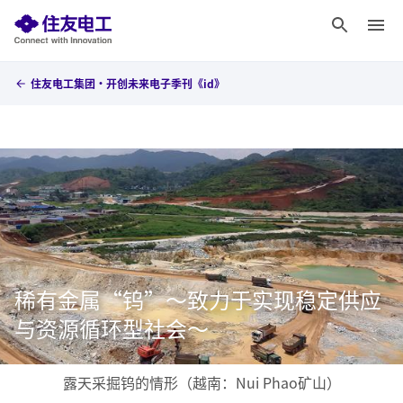
住友电工集团・开创未来电子季刊《id》
稀有金属“钨”～致力于实现稳定供应
与资源循环型社会～
露天采掘钨的情形（越南：Nui Phao矿山）