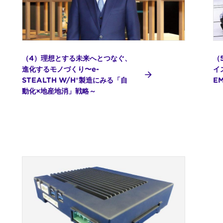
（4）理想とする未来へとつなぐ、
（
進化するモノづくり〜e-
イ
STEALTH W/H®製造にみる「自
E
動化×地産地消」戦略～