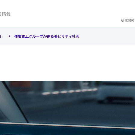
業情報
研究開発
d」
住友電工グループが創るモビリティ社会