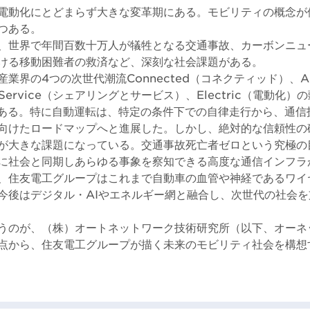
電動化にとどまらず大きな変革期にある。モビリティの概念が
つある。
、世界で年間百数十万人が犠牲となる交通事故、カーボンニュ
ける移動困難者の救済など、深刻な社会課題がある。
業界の4つの次世代潮流Connected（コネクティッド）、Au
& Service（シェアリングとサービス）、Electric（電動化
である。特に自動運転は、特定の条件下での自律走行から、通信
向けたロードマップへと進展した。しかし、絶対的な信頼性の
が大きな課題になっている。交通事故死亡者ゼロという究極の
に社会と同期しあらゆる事象を察知できる高度な通信インフラ
、住友電工グループはこれまで自動車の血管や神経であるワイ
今後はデジタル・AIやエネルギー網と融合し、次世代の社会
うのが、（株）オートネットワーク技術研究所（以下、オーネ
点から、住友電工グループが描く未来のモビリティ社会を構想