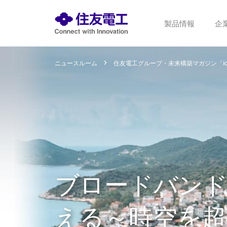
製品情報
企
ニュースルーム
住友電工グループ・未来構築マガジン「i
ブロードバン
える～時空を超