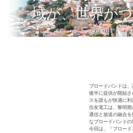
域が、世界がつ
ブロードバンドは、
後半に提供が開始さ
スを誰もが快適に利
住友電工は、黎明期
通信と放送の融合を
なブロードバンドの
今回は、「ブロード