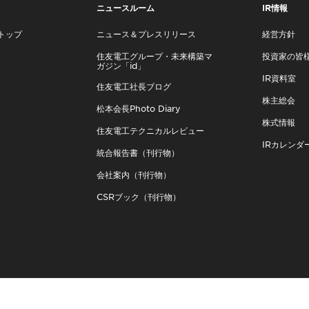
ニュースルーム
IR情報
トップ
ニュース＆プレスリリース
経営方針
住友電工グループ・未来構築マ
投資家の皆
ガジン「id」
IR資料室
住友電工社長ブログ
株主総会
松本会長Photo Diary
株式情報
住友電工テクニカルレビュー
IRカレンダ
統合報告書（刊行物）
会社案内（刊行物）
CSRブック（刊行物）