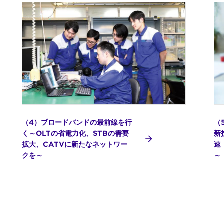
（4）ブロードバンドの最前線を行
（
く～OLTの省電力化、STBの需要
新
拡大、CATVに新たなネットワー
速
クを～
～