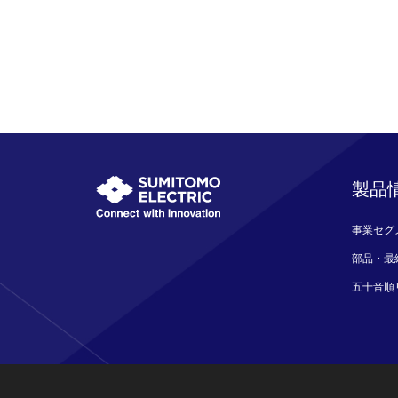
製品
事業セグ
部品・最
五十音順