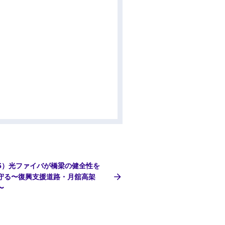
5）光ファイバが橋梁の健全性を
守る〜復興支援道路・月舘高架
〜