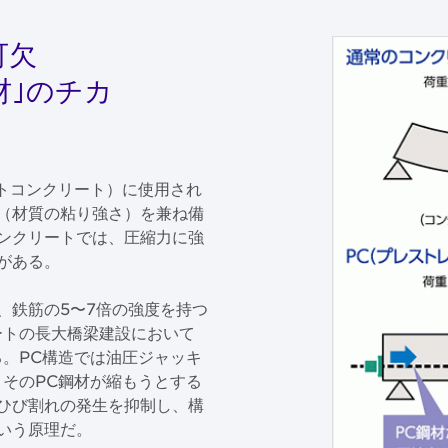
可欠
材｣のチカ
ストコンクリート）に使用され
（材質の粘り強さ）を兼ね備
ンクリートでは、圧縮力に強
がある。
、鉄筋の5〜7倍の強度を持つ
ートの長大橋梁建設において
る。PC構造では油圧ジャッキ
。そのPC鋼材が縮もうとする
ひび割れの発生を抑制し、構
いう原理だ。