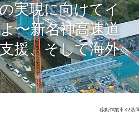
の実現に向けてイ
よ〜新名神高速道
支援、そして海外
移動作業車32基