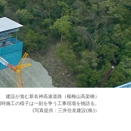
建設が進む新名神高速道路（楊梅山高架橋）
同時施工の様子は一刻を争う工事現場を物語る。
(写真提供：三井住友建設(株)）