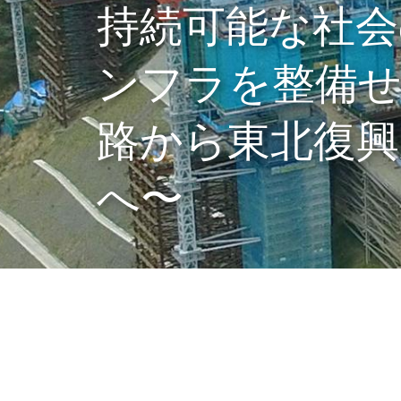
持続可能な社会
ンフラを整備せ
路から東北復興
へ〜