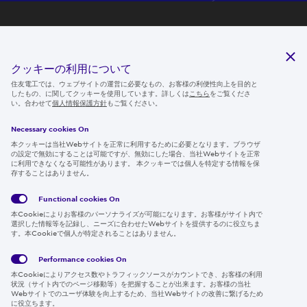
研究開発
サステナビリティ
クッキーの利用について
ニュースルーム
住友電工では、ウェブサイトの運営に必要なもの、お客様の利便性向上を目的と
したもの、に関してクッキーを使用しています。詳しくは
こちら
をご覧くださ
IR情報
い。合わせて
個人情報保護方針
もご覧ください。
採用情報
Necessary cookies On
本クッキーは当社Webサイトを正常に利用するために必要となります。ブラウザ
の設定で無効にすることは可能ですが、無効にした場合、当社Webサイトを正常
に利用できなくなる可能性があります。 本クッキーでは個人を特定する情報を保
存することはありません。
Follow us
Functional cookies
On
本Cookieによりお客様のパーソナライズが可能になります。お客様がサイト内で
選択した情報等を記録し、ニーズに合わせたWebサイトを提供するのに役立ちま
す。本Cookieで個人が特定されることはありません。
Global
サイト
Social
クッキ
Privacy
利用規
Media
ー情報
Policy
約
Policy
Performance cookies
On
本Cookieによりアクセス数やトラフィックソースがカウントでき、お客様の利用
Region & Language:
Japan | JP
状況（サイト内でのページ移動等）を把握することが出来ます。お客様の当社
Webサイトでのユーザ体験を向上するため、当社Webサイトの改善に繋げるため
© 2026 Sumitomo Electric Industries, Ltd.
に役立ちます。