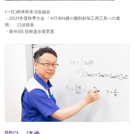
(一社)粉体粉末冶金協会
・2021年度秋季大会 「AlTiBN膜の難削材加工用工具への適
用」 口頭発表
・第40回 技術進歩賞受賞
関口 洋逸