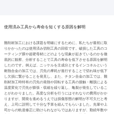
使用済み工具から寿命を短くする原因を解明
難削材加工における課題を明確にするために、私たちが最初に取
りかかったのは使用済み切削工具の回収です。破損した工具のコ
ーティング膜や超硬母材にどのような現象が起きているのかを徹
底的に観察、分析することで工具の寿命を低下させる原因を解明
したのです。例えば、ニッケルを主成分とするインコネルという
耐熱合金の加工では、刃先の摩耗が進行することで切れ味が低下
し欠損に繋がることを発見し、また、チタン合金の加工では、難
削材加工時特有の刃先の発熱や回転する工具の接触・離脱による
温度変化で刃先が膨張・収縮を繰り返し、亀裂が発生しているこ
とがわかりました。高度な分析を行うにはそれなりの費用がかか
りますが、開発を進めるうえでは損傷形態の解明が不可欠だと考
え、上司に説明して十分な予算を組んでもらいました。先輩や上
司からの軌道修正に助けられながらではありますが、勤続年数や