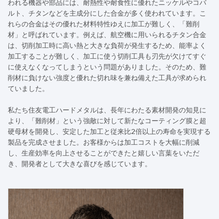
われる機器や部品には、耐熱性や耐食性に優れたニッケルやコバ
ルト、チタンなどを主成分にした合金が多く使われています。こ
れらの合金はその優れた材料特性ゆえに加工が難しく、「難削
材」と呼ばれています。例えば、航空機に用いられるチタン合金
は、切削加工時に高い熱と大きな負荷が発生するため、能率よく
加工することが難しく、加工に使う切削工具も刃先が欠けてすぐ
に使えなくなってしまうという問題がありました。そのため、難
削材に負けない強度と優れた切れ味を兼ね備えた工具が求められ
ていました。
私たち住友電工ハードメタルは、長年にわたる素材開発の知見に
より、「難削材」という強敵に対して新たなコーティング膜と超
硬母材を開発し、安定した加工と従来比2倍以上の寿命を実現する
製品を完成させました。お客様からは加工コストを大幅に削減
し、生産効率を向上させることができたと嬉しい言葉をいただ
き、開発者として大きな喜びを感じています。