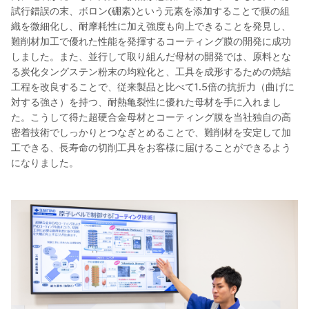
試行錯誤の末、ボロン(硼素)という元素を添加することで膜の組
織を微細化し、耐摩耗性に加え強度も向上できることを発見し、
難削材加工で優れた性能を発揮するコーティング膜の開発に成功
しました。また、並行して取り組んだ母材の開発では、原料とな
る炭化タングステン粉末の均粒化と、工具を成形するための焼結
工程を改良することで、従来製品と比べて1.5倍の抗折力（曲げに
対する強さ）を持つ、耐熱亀裂性に優れた母材を手に入れまし
た。こうして得た超硬合金母材とコーティング膜を当社独自の高
密着技術でしっかりとつなぎとめることで、難削材を安定して加
工できる、長寿命の切削工具をお客様に届けることができるよう
になりました。